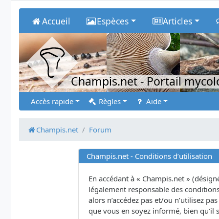
Accueil
Espèces
Articles
Champis.net
- Portail myco
Accès rapide
Règles
Aide
Champis.net
Forum
Champis.net - Conditions d’utilisation
En accédant à « Champis.net » (désigné 
légalement responsable des conditions 
alors n’accédez pas et/ou n’utilisez p
que vous en soyez informé, bien qu’il s