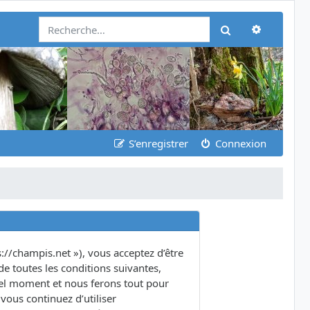
Recherch
Rechercher
S’enregistrer
Connexion
s://champis.net »), vous acceptez d’être
e toutes les conditions suivantes,
quel moment et nous ferons tout pour
vous continuez d’utiliser