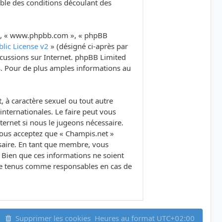
ble des conditions découlant des
B », « www.phpbb.com », « phpBB
lic License v2
» (désigné ci-après par
iscussions sur Internet. phpBB Limited
. Pour de plus amples informations au
 à caractère sexuel ou tout autre
internationales. Le faire peut vous
ernet si nous le jugeons nécessaire.
Vous acceptez que « Champis.net »
ssaire. En tant que membre, vous
 Bien que ces informations ne soient
tre tenus comme responsables en cas de
Supprimer les cookies
Heures au format
UTC+02:00