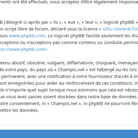
ents ont été effectués, vous acceptez d’être légalement responsa
désigné ci-après par « ils », « eux », « leur », « logiciel phpB
n script libre de forum, déclaré sous la licence «
GNU General Pub
epuis
www.phpbb.com
. Le logiciel phpBB facilite seulement les d
 acceptons ou n’acceptons pas comme contenu ou conduite permis
tps://www.phpbb.com/
.
tenu abusif, obscène, vulgaire, diffamatoire, choquant, menaçant,
de votre pays, du pays où « Champis.net » est hébergé ou les lois 
rmanent, avec une notification à votre fournisseur d’accès à Int
sont enregistrées pour aider au renforcement de ces conditions. 
le n’importe quel sujet lorsque nous estimons que cela est néce
ue vous avez saisies soient stockées dans notre base de données.
s votre consentement, ni « Champis.net », ni phpBB ne pourront ê
ettre les données.