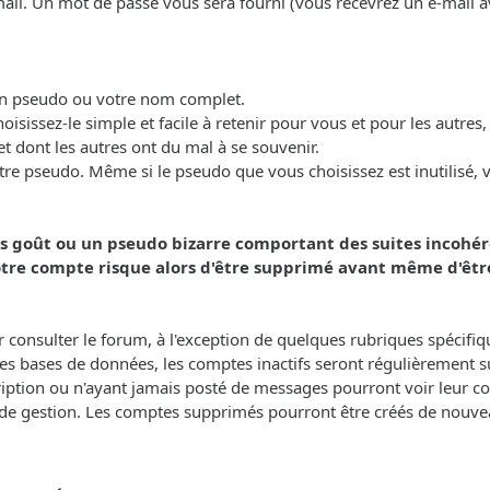
-mail. Un mot de passe vous sera fourni (vous recevrez un e-mail 
 un pseudo ou votre nom complet.
oisissez-le simple et facile à retenir pour vous et pour les autres,
t dont les autres ont du mal à se souvenir.
re pseudo. Même si le pseudo que vous choisissez est inutilisé, vei
s goût ou un pseudo bizarre comportant des suites incohére
e compte risque alors d'être supprimé avant même d'être
our consulter le forum, à l'exception de quelques rubriques spécifi
 les bases de données, les comptes inactifs seront régulièrement su
ription ou n'ayant jamais posté de messages pourront voir leur c
e de gestion. Les comptes supprimés pourront être créés de nouve