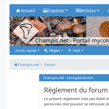
Accueil
Espèces
Articles
Champis.net
- Portail myco
Accès rapide
Règles
Aide
Champis.net
Forum
Champis.net - Enregistrement
Règlement du forum
Le présent règlement n'est pas établi 
personnes doit pouvoir se retrouver, éc