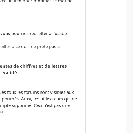
avec un lien pour modifier ce mot de
 vous pourriez regretter à l'usage
llez à ce qu'il ne prête pas à
ntes de chiffres et de lettres
 validé.
ques tous les forums sont visibles aux
pprimés. Ainsi, les utilisateurs qui ne
ompte supprimé. Ceci n'est pas une
au.