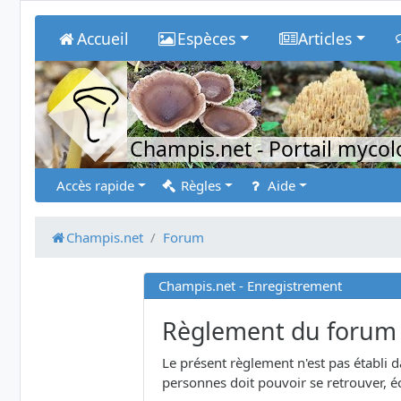
Accueil
Espèces
Articles
Champis.net
- Portail myco
Accès rapide
Règles
Aide
Champis.net
Forum
Champis.net - Enregistrement
Règlement du forum
Le présent règlement n'est pas établi 
personnes doit pouvoir se retrouver, éc