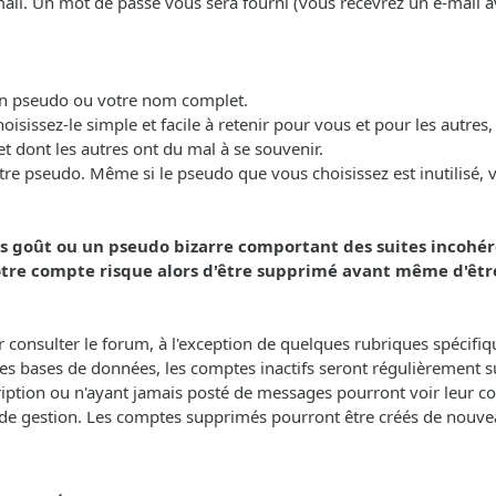
-mail. Un mot de passe vous sera fourni (vous recevrez un e-mail 
 un pseudo ou votre nom complet.
oisissez-le simple et facile à retenir pour vous et pour les autres,
t dont les autres ont du mal à se souvenir.
re pseudo. Même si le pseudo que vous choisissez est inutilisé, vei
s goût ou un pseudo bizarre comportant des suites incohére
e compte risque alors d'être supprimé avant même d'être
our consulter le forum, à l'exception de quelques rubriques spécifi
 les bases de données, les comptes inactifs seront régulièrement su
ription ou n'ayant jamais posté de messages pourront voir leur c
e de gestion. Les comptes supprimés pourront être créés de nouve