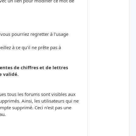
avec un lien pour modifier ce mot de
 vous pourriez regretter à l'usage
llez à ce qu'il ne prête pas à
ntes de chiffres et de lettres
 validé.
ques tous les forums sont visibles aux
pprimés. Ainsi, les utilisateurs qui ne
ompte supprimé. Ceci n'est pas une
au.