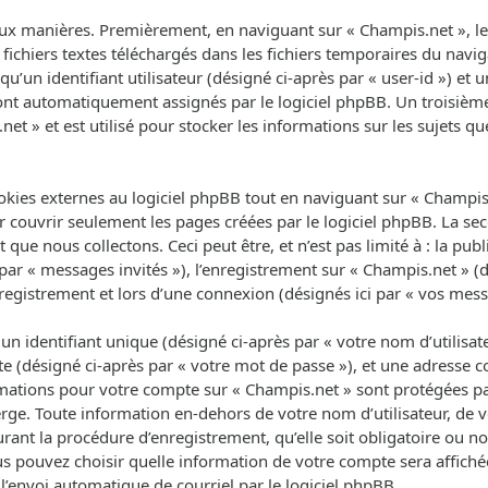
ux manières. Premièrement, en naviguant sur « Champis.net », le 
fichiers textes téléchargés dans les fichiers temporaires du navig
un identifiant utilisateur (désigné ci-après par « user-id ») et un
 sont automatiquement assignés par le logiciel phpBB. Un troisièm
net » et est utilisé pour stocker les informations sur les sujets q
ies externes au logiciel phpBB tout en naviguant sur « Champis.n
 couvrir seulement les pages créées par le logiciel phpBB. La se
que nous collectons. Ceci peut être, et n’est pas limité à : la pub
 par « messages invités »), l’enregistrement sur « Champis.net » (d
egistrement et lors d’une connexion (désignés ici par « vos mess
 identifiant unique (désigné ci-après par « votre nom d’utilisat
e (désigné ci-après par « votre mot de passe »), et une adresse co
ormations pour votre compte sur « Champis.net » sont protégées pa
rge. Toute information en-dehors de votre nom d’utilisateur, de 
rant la procédure d’enregistrement, qu’elle soit obligatoire ou non
us pouvez choisir quelle information de votre compte sera affich
l’envoi automatique de courriel par le logiciel phpBB.