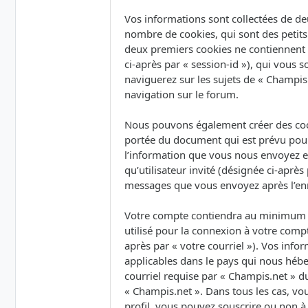
Vos informations sont collectées de de
nombre de cookies, qui sont des petits 
deux premiers cookies ne contiennent qu’
ci-après par « session-id »), qui vous
naviguerez sur les sujets de « Champis.
navigation sur le forum.
Nous pouvons également créer des cook
portée du document qui est prévu pour
l’information que vous nous envoyez et 
qu’utilisateur invité (désignée ci-après
messages que vous envoyez après l’enr
Votre compte contiendra au minimum un
utilisé pour la connexion à votre compt
après par « votre courriel »). Vos inf
applicables dans le pays qui nous hébe
courriel requise par « Champis.net » du
« Champis.net ». Dans tous les cas, vo
profil, vous pouvez souscrire ou non à 