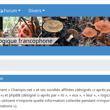
Forum
Divers
logique francophone
té
nt « Champis.net » et ses sociétés affiliées (désignés ci-après par
») et phpBB (désigné ci-après par « ils », « eux », « leur », « lo
tilisent n’importe quelle information collectée pendant n’importe
mations »).