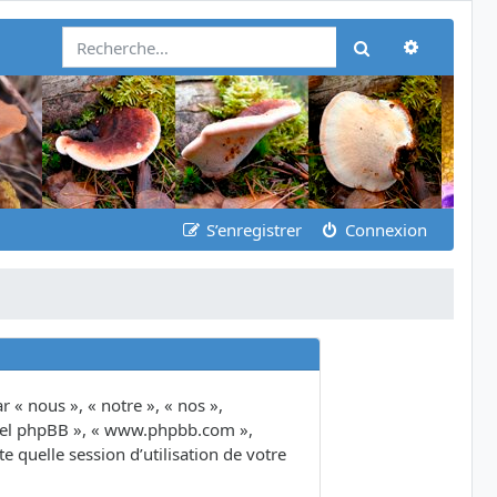
Recherch
Rechercher
S’enregistrer
Connexion
 « nous », « notre », « nos »,
giciel phpBB », « www.phpbb.com »,
 quelle session d’utilisation de votre