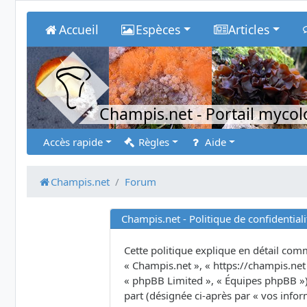
Accueil
Espèces
Articles
Champis.net
- Portail myco
Accès rapide
Règles
Aide
Champis.net
Forum
Champis.net - Politique de confidentiali
Cette politique explique en détail comme
« Champis.net », « https://champis.net 
« phpBB Limited », « Équipes phpBB ») u
part (désignée ci-après par « vos infor