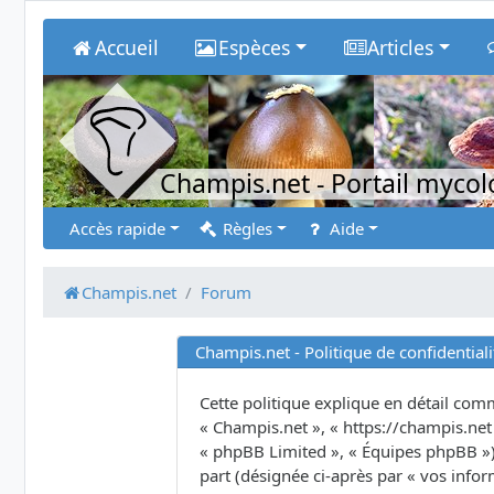
Accueil
Espèces
Articles
Champis.net
- Portail myco
Accès rapide
Règles
Aide
Champis.net
Forum
Champis.net - Politique de confidentiali
Cette politique explique en détail comme
« Champis.net », « https://champis.net 
« phpBB Limited », « Équipes phpBB ») u
part (désignée ci-après par « vos infor