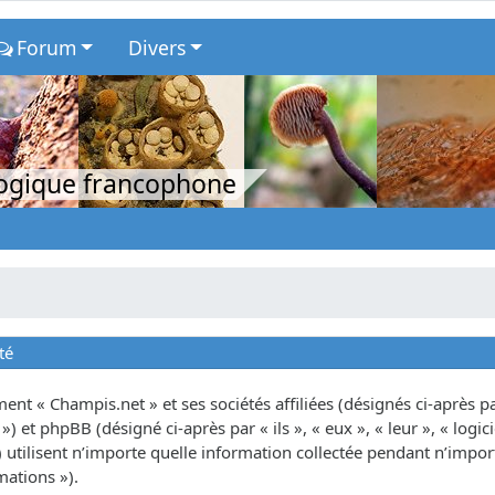
Forum
Divers
logique francophone
té
nt « Champis.net » et ses sociétés affiliées (désignés ci-après par
») et phpBB (désigné ci-après par « ils », « eux », « leur », « lo
tilisent n’importe quelle information collectée pendant n’importe
mations »).