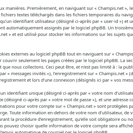
ux manières. Premièrement, en naviguant sur « Champis.net », le 
fichiers textes téléchargés dans les fichiers temporaires du navig
un identifiant utilisateur (désigné ci-après par « user-id ») et un
 sont automatiquement assignés par le logiciel phpBB. Un troisièm
net » et est utilisé pour stocker les informations sur les sujets q
ies externes au logiciel phpBB tout en naviguant sur « Champis.n
 couvrir seulement les pages créées par le logiciel phpBB. La se
que nous collectons. Ceci peut être, et n’est pas limité à : la pub
 par « messages invités »), l’enregistrement sur « Champis.net » (d
egistrement et lors d’une connexion (désignés ici par « vos mess
 identifiant unique (désigné ci-après par « votre nom d’utilisat
e (désigné ci-après par « votre mot de passe »), et une adresse co
ormations pour votre compte sur « Champis.net » sont protégées pa
rge. Toute information en-dehors de votre nom d’utilisateur, de 
rant la procédure d’enregistrement, qu’elle soit obligatoire ou non
us pouvez choisir quelle information de votre compte sera affich
l’envoi automatique de courriel par le logiciel phpBB.