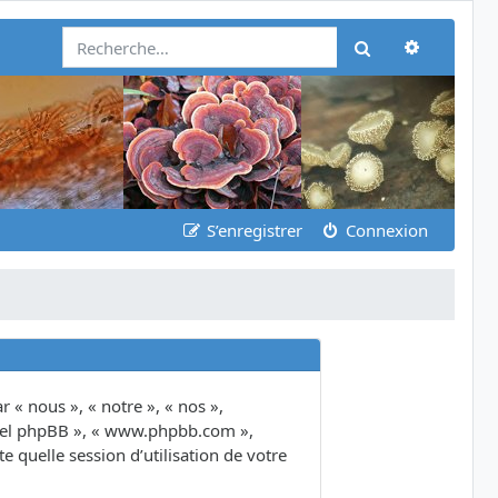
Recherch
Rechercher
S’enregistrer
Connexion
 « nous », « notre », « nos »,
giciel phpBB », « www.phpbb.com »,
 quelle session d’utilisation de votre