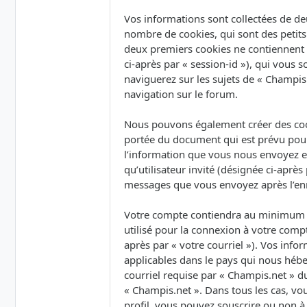
Vos informations sont collectées de de
nombre de cookies, qui sont des petits 
deux premiers cookies ne contiennent qu’
ci-après par « session-id »), qui vous
naviguerez sur les sujets de « Champis.
navigation sur le forum.
Nous pouvons également créer des cook
portée du document qui est prévu pour
l’information que vous nous envoyez et 
qu’utilisateur invité (désignée ci-après
messages que vous envoyez après l’enr
Votre compte contiendra au minimum un
utilisé pour la connexion à votre compt
après par « votre courriel »). Vos inf
applicables dans le pays qui nous hébe
courriel requise par « Champis.net » du
« Champis.net ». Dans tous les cas, vo
profil, vous pouvez souscrire ou non à 