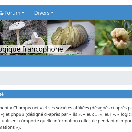
Forum
Divers
logique francophone
té
nt « Champis.net » et ses sociétés affiliées (désignés ci-après par
») et phpBB (désigné ci-après par « ils », « eux », « leur », « lo
tilisent n’importe quelle information collectée pendant n’importe
mations »).