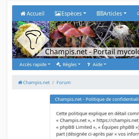
Accueil
Espèces
Articles
Champis.net
- Portail myco
Accès rapide
Règles
Aide
Champis.net
Forum
Champis.net - Politique de confidentiali
Cette politique explique en détail comme
« Champis.net », « https://champis.net 
« phpBB Limited », « Équipes phpBB ») u
part (désignée ci-après par « vos infor