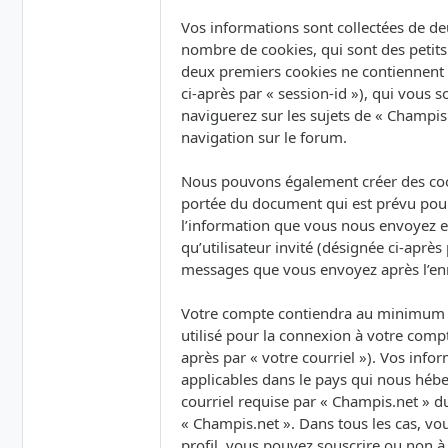
Vos informations sont collectées de de
nombre de cookies, qui sont des petits 
deux premiers cookies ne contiennent qu’
ci-après par « session-id »), qui vous
naviguerez sur les sujets de « Champis.
navigation sur le forum.
Nous pouvons également créer des cook
portée du document qui est prévu pour
l’information que vous nous envoyez et 
qu’utilisateur invité (désignée ci-après
messages que vous envoyez après l’enr
Votre compte contiendra au minimum un
utilisé pour la connexion à votre compt
après par « votre courriel »). Vos inf
applicables dans le pays qui nous hébe
courriel requise par « Champis.net » du
« Champis.net ». Dans tous les cas, vo
profil, vous pouvez souscrire ou non à 