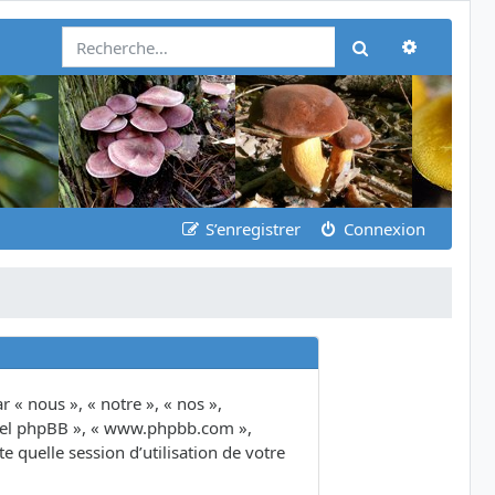
Recherch
Rechercher
S’enregistrer
Connexion
 « nous », « notre », « nos »,
giciel phpBB », « www.phpbb.com »,
 quelle session d’utilisation de votre