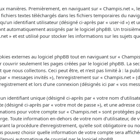
ux manières. Premièrement, en naviguant sur « Champis.net », le 
fichiers textes téléchargés dans les fichiers temporaires du navig
un identifiant utilisateur (désigné ci-après par « user-id ») et un
 sont automatiquement assignés par le logiciel phpBB. Un troisièm
net » et est utilisé pour stocker les informations sur les sujets q
ies externes au logiciel phpBB tout en naviguant sur « Champis.n
 couvrir seulement les pages créées par le logiciel phpBB. La se
que nous collectons. Ceci peut être, et n’est pas limité à : la pub
 par « messages invités »), l’enregistrement sur « Champis.net » (d
egistrement et lors d’une connexion (désignés ici par « vos mess
 identifiant unique (désigné ci-après par « votre nom d’utilisat
e (désigné ci-après par « votre mot de passe »), et une adresse co
ormations pour votre compte sur « Champis.net » sont protégées pa
rge. Toute information en-dehors de votre nom d’utilisateur, de 
rant la procédure d’enregistrement, qu’elle soit obligatoire ou non
us pouvez choisir quelle information de votre compte sera affich
l’envoi automatique de courriel par le logiciel phpBB.