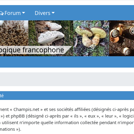
Forum
Divers
logique francophone
té
nt « Champis.net » et ses sociétés affiliées (désignés ci-après par
») et phpBB (désigné ci-après par « ils », « eux », « leur », « lo
tilisent n’importe quelle information collectée pendant n’importe
mations »).