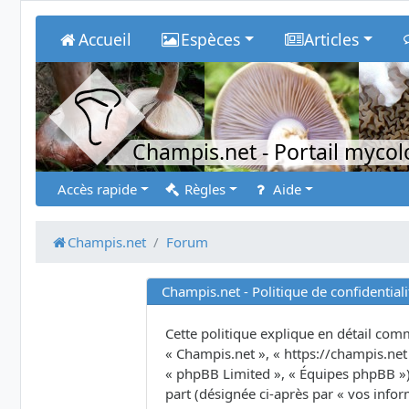
Accueil
Espèces
Articles
Champis.net
- Portail myco
Accès rapide
Règles
Aide
Champis.net
Forum
Champis.net - Politique de confidentiali
Cette politique explique en détail comme
« Champis.net », « https://champis.net 
« phpBB Limited », « Équipes phpBB ») u
part (désignée ci-après par « vos infor