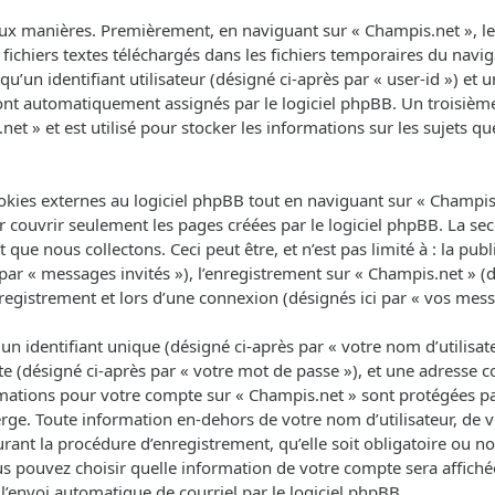
ux manières. Premièrement, en naviguant sur « Champis.net », le 
fichiers textes téléchargés dans les fichiers temporaires du navig
un identifiant utilisateur (désigné ci-après par « user-id ») et un
 sont automatiquement assignés par le logiciel phpBB. Un troisièm
net » et est utilisé pour stocker les informations sur les sujets q
ies externes au logiciel phpBB tout en naviguant sur « Champis.n
 couvrir seulement les pages créées par le logiciel phpBB. La se
que nous collectons. Ceci peut être, et n’est pas limité à : la pub
 par « messages invités »), l’enregistrement sur « Champis.net » (d
egistrement et lors d’une connexion (désignés ici par « vos mess
 identifiant unique (désigné ci-après par « votre nom d’utilisat
e (désigné ci-après par « votre mot de passe »), et une adresse co
ormations pour votre compte sur « Champis.net » sont protégées pa
rge. Toute information en-dehors de votre nom d’utilisateur, de 
rant la procédure d’enregistrement, qu’elle soit obligatoire ou non
us pouvez choisir quelle information de votre compte sera affich
l’envoi automatique de courriel par le logiciel phpBB.