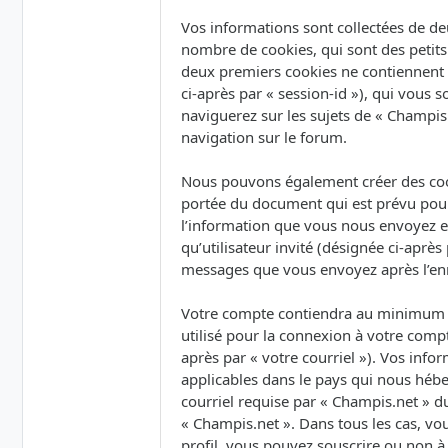
Vos informations sont collectées de de
nombre de cookies, qui sont des petits 
deux premiers cookies ne contiennent qu’
ci-après par « session-id »), qui vous
naviguerez sur les sujets de « Champis.
navigation sur le forum.
Nous pouvons également créer des cook
portée du document qui est prévu pour
l’information que vous nous envoyez et 
qu’utilisateur invité (désignée ci-après
messages que vous envoyez après l’enr
Votre compte contiendra au minimum un
utilisé pour la connexion à votre compt
après par « votre courriel »). Vos inf
applicables dans le pays qui nous hébe
courriel requise par « Champis.net » du
« Champis.net ». Dans tous les cas, vo
profil, vous pouvez souscrire ou non à 