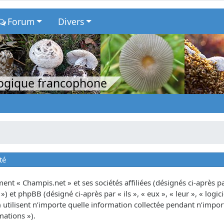
Forum
Divers
logique francophone
té
nt « Champis.net » et ses sociétés affiliées (désignés ci-après par
») et phpBB (désigné ci-après par « ils », « eux », « leur », « lo
tilisent n’importe quelle information collectée pendant n’importe
mations »).