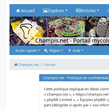
Accueil
Espèces
Articles
Champis.net
- Portail myco
Accès rapide
Règles
Aide
Champis.net
Forum
Champis.net - Politique de confidentiali
Cette politique explique en détail comme
« Champis.net », « https://champis.net 
« phpBB Limited », « Équipes phpBB ») u
part (désignée ci-après par « vos infor