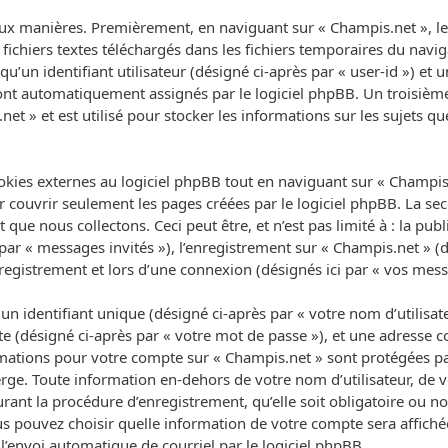
ux manières. Premièrement, en naviguant sur « Champis.net », le 
fichiers textes téléchargés dans les fichiers temporaires du navig
un identifiant utilisateur (désigné ci-après par « user-id ») et un
 sont automatiquement assignés par le logiciel phpBB. Un troisièm
net » et est utilisé pour stocker les informations sur les sujets q
ies externes au logiciel phpBB tout en naviguant sur « Champis.n
 couvrir seulement les pages créées par le logiciel phpBB. La se
que nous collectons. Ceci peut être, et n’est pas limité à : la pub
 par « messages invités »), l’enregistrement sur « Champis.net » (d
egistrement et lors d’une connexion (désignés ici par « vos mess
 identifiant unique (désigné ci-après par « votre nom d’utilisat
e (désigné ci-après par « votre mot de passe »), et une adresse co
ormations pour votre compte sur « Champis.net » sont protégées pa
rge. Toute information en-dehors de votre nom d’utilisateur, de 
rant la procédure d’enregistrement, qu’elle soit obligatoire ou non
us pouvez choisir quelle information de votre compte sera affich
l’envoi automatique de courriel par le logiciel phpBB.