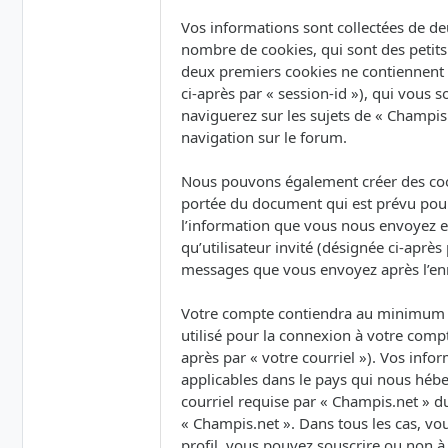
Vos informations sont collectées de de
nombre de cookies, qui sont des petits 
deux premiers cookies ne contiennent qu’
ci-après par « session-id »), qui vous
naviguerez sur les sujets de « Champis.
navigation sur le forum.
Nous pouvons également créer des cook
portée du document qui est prévu pour
l’information que vous nous envoyez et 
qu’utilisateur invité (désignée ci-après
messages que vous envoyez après l’enr
Votre compte contiendra au minimum un
utilisé pour la connexion à votre compt
après par « votre courriel »). Vos inf
applicables dans le pays qui nous hébe
courriel requise par « Champis.net » du
« Champis.net ». Dans tous les cas, vo
profil, vous pouvez souscrire ou non à 