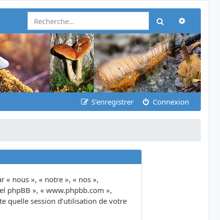
Recherch
Rechercher
S’enregistrer
Connexion
 « nous », « notre », « nos »,
giciel phpBB », « www.phpbb.com »,
 quelle session d’utilisation de votre