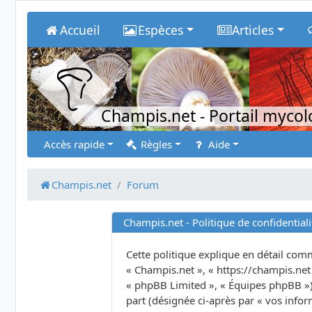
Accueil
Espèces
Articles
Champis.net
- Portail myco
Accès rapide
Règles
Aide
Champis.net
Forum
Champis.net - Politique de confidentiali
Cette politique explique en détail comme
« Champis.net », « https://champis.net 
« phpBB Limited », « Équipes phpBB ») u
part (désignée ci-après par « vos infor