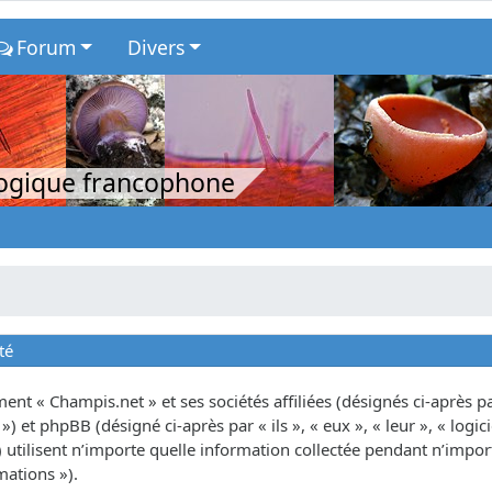
Forum
Divers
logique francophone
té
nt « Champis.net » et ses sociétés affiliées (désignés ci-après par
») et phpBB (désigné ci-après par « ils », « eux », « leur », « lo
tilisent n’importe quelle information collectée pendant n’importe
mations »).