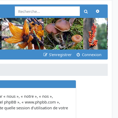
Recherch
Rechercher
S’enregistrer
Connexion
 « nous », « notre », « nos »,
giciel phpBB », « www.phpbb.com »,
 quelle session d’utilisation de votre