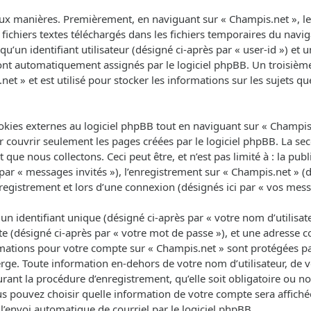
ux manières. Premièrement, en naviguant sur « Champis.net », le 
fichiers textes téléchargés dans les fichiers temporaires du navig
un identifiant utilisateur (désigné ci-après par « user-id ») et un
 sont automatiquement assignés par le logiciel phpBB. Un troisièm
net » et est utilisé pour stocker les informations sur les sujets q
ies externes au logiciel phpBB tout en naviguant sur « Champis.n
 couvrir seulement les pages créées par le logiciel phpBB. La se
que nous collectons. Ceci peut être, et n’est pas limité à : la pub
 par « messages invités »), l’enregistrement sur « Champis.net » (d
egistrement et lors d’une connexion (désignés ici par « vos mess
 identifiant unique (désigné ci-après par « votre nom d’utilisat
e (désigné ci-après par « votre mot de passe »), et une adresse co
ormations pour votre compte sur « Champis.net » sont protégées pa
rge. Toute information en-dehors de votre nom d’utilisateur, de 
rant la procédure d’enregistrement, qu’elle soit obligatoire ou non
us pouvez choisir quelle information de votre compte sera affich
l’envoi automatique de courriel par le logiciel phpBB.