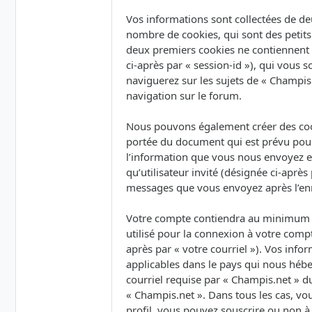
Vos informations sont collectées de de
nombre de cookies, qui sont des petits 
deux premiers cookies ne contiennent qu’
ci-après par « session-id »), qui vous
naviguerez sur les sujets de « Champis.
navigation sur le forum.
Nous pouvons également créer des cook
portée du document qui est prévu pour
l’information que vous nous envoyez et 
qu’utilisateur invité (désignée ci-après
messages que vous envoyez après l’enr
Votre compte contiendra au minimum un
utilisé pour la connexion à votre compt
après par « votre courriel »). Vos inf
applicables dans le pays qui nous hébe
courriel requise par « Champis.net » du
« Champis.net ». Dans tous les cas, vo
profil, vous pouvez souscrire ou non à 