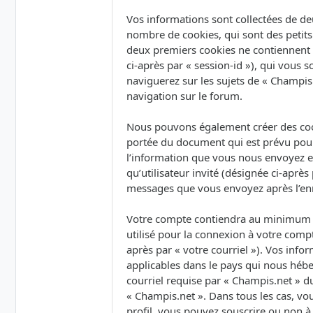
Vos informations sont collectées de de
nombre de cookies, qui sont des petits 
deux premiers cookies ne contiennent qu’
ci-après par « session-id »), qui vous
naviguerez sur les sujets de « Champis.
navigation sur le forum.
Nous pouvons également créer des cook
portée du document qui est prévu pour
l’information que vous nous envoyez et 
qu’utilisateur invité (désignée ci-après
messages que vous envoyez après l’enr
Votre compte contiendra au minimum un
utilisé pour la connexion à votre compt
après par « votre courriel »). Vos inf
applicables dans le pays qui nous hébe
courriel requise par « Champis.net » du
« Champis.net ». Dans tous les cas, vo
profil, vous pouvez souscrire ou non à 