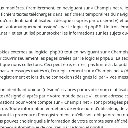
ux manières. Premièrement, en naviguant sur « Champis.net », le 
fichiers textes téléchargés dans les fichiers temporaires du navig
un identifiant utilisateur (désigné ci-après par « user-id ») et un
 sont automatiquement assignés par le logiciel phpBB. Un troisièm
net » et est utilisé pour stocker les informations sur les sujets q
ies externes au logiciel phpBB tout en naviguant sur « Champis.n
 couvrir seulement les pages créées par le logiciel phpBB. La se
que nous collectons. Ceci peut être, et n’est pas limité à : la pub
 par « messages invités »), l’enregistrement sur « Champis.net » (d
egistrement et lors d’une connexion (désignés ici par « vos mess
 identifiant unique (désigné ci-après par « votre nom d’utilisat
e (désigné ci-après par « votre mot de passe »), et une adresse co
ormations pour votre compte sur « Champis.net » sont protégées pa
rge. Toute information en-dehors de votre nom d’utilisateur, de 
rant la procédure d’enregistrement, qu’elle soit obligatoire ou non
us pouvez choisir quelle information de votre compte sera affich
l’envoi automatique de courriel par le logiciel phpBB.