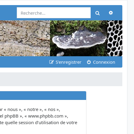
Recherch
Rechercher
S’enregistrer
Connexion
 « nous », « notre », « nos »,
giciel phpBB », « www.phpbb.com »,
 quelle session d’utilisation de votre