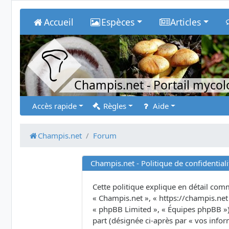
Accueil
Espèces
Articles
Champis.net
- Portail myco
Accès rapide
Règles
Aide
Champis.net
Forum
Champis.net - Politique de confidentiali
Cette politique explique en détail comme
« Champis.net », « https://champis.net 
« phpBB Limited », « Équipes phpBB ») u
part (désignée ci-après par « vos infor