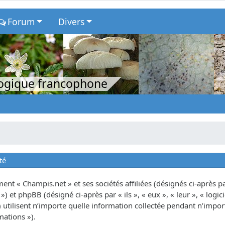
Forum
Divers
logique francophone
té
nt « Champis.net » et ses sociétés affiliées (désignés ci-après par
») et phpBB (désigné ci-après par « ils », « eux », « leur », « lo
tilisent n’importe quelle information collectée pendant n’importe
mations »).