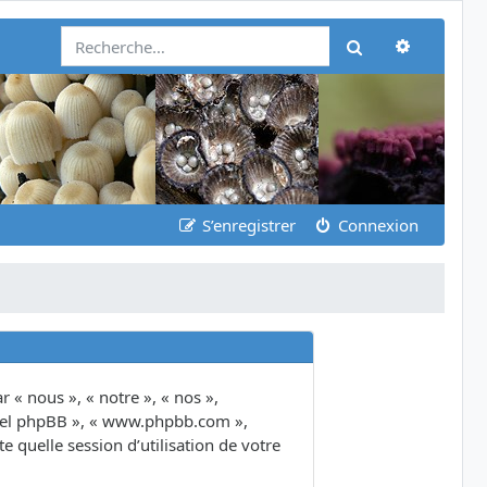
Recherch
Rechercher
S’enregistrer
Connexion
 « nous », « notre », « nos »,
giciel phpBB », « www.phpbb.com »,
 quelle session d’utilisation de votre