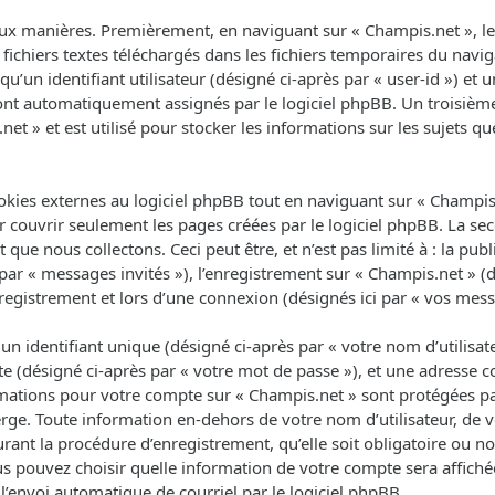
ux manières. Premièrement, en naviguant sur « Champis.net », le 
fichiers textes téléchargés dans les fichiers temporaires du navig
un identifiant utilisateur (désigné ci-après par « user-id ») et un
 sont automatiquement assignés par le logiciel phpBB. Un troisièm
net » et est utilisé pour stocker les informations sur les sujets q
ies externes au logiciel phpBB tout en naviguant sur « Champis.n
 couvrir seulement les pages créées par le logiciel phpBB. La se
que nous collectons. Ceci peut être, et n’est pas limité à : la pub
 par « messages invités »), l’enregistrement sur « Champis.net » (d
egistrement et lors d’une connexion (désignés ici par « vos mess
 identifiant unique (désigné ci-après par « votre nom d’utilisat
e (désigné ci-après par « votre mot de passe »), et une adresse co
ormations pour votre compte sur « Champis.net » sont protégées pa
rge. Toute information en-dehors de votre nom d’utilisateur, de 
rant la procédure d’enregistrement, qu’elle soit obligatoire ou non
us pouvez choisir quelle information de votre compte sera affich
l’envoi automatique de courriel par le logiciel phpBB.