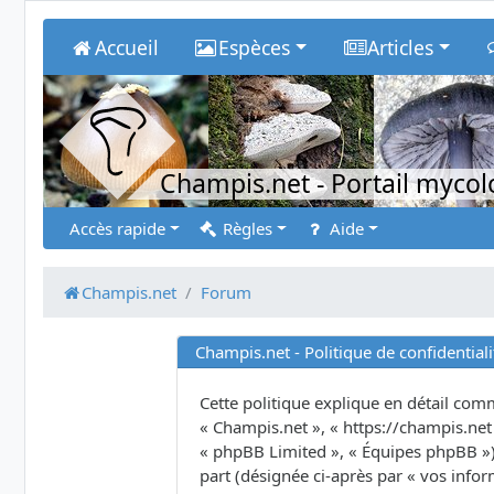
Accueil
Espèces
Articles
Champis.net
- Portail myco
Accès rapide
Règles
Aide
Champis.net
Forum
Champis.net - Politique de confidentiali
Cette politique explique en détail comme
« Champis.net », « https://champis.net 
« phpBB Limited », « Équipes phpBB ») u
part (désignée ci-après par « vos infor