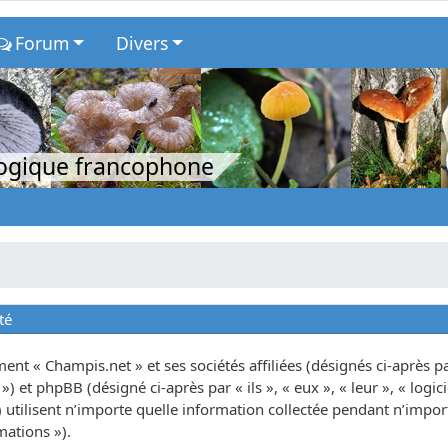
Forum
Divers
logique francophone
té
nt « Champis.net » et ses sociétés affiliées (désignés ci-après par
») et phpBB (désigné ci-après par « ils », « eux », « leur », « lo
tilisent n’importe quelle information collectée pendant n’importe
mations »).