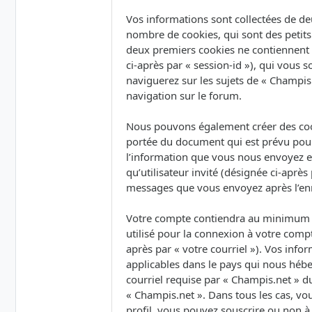
Vos informations sont collectées de de
nombre de cookies, qui sont des petits 
deux premiers cookies ne contiennent qu’
ci-après par « session-id »), qui vous
naviguerez sur les sujets de « Champis.
navigation sur le forum.
Nous pouvons également créer des cook
portée du document qui est prévu pour
l’information que vous nous envoyez et 
qu’utilisateur invité (désignée ci-après
messages que vous envoyez après l’enr
Votre compte contiendra au minimum un
utilisé pour la connexion à votre compt
après par « votre courriel »). Vos inf
applicables dans le pays qui nous hébe
courriel requise par « Champis.net » du
« Champis.net ». Dans tous les cas, vo
profil, vous pouvez souscrire ou non à 