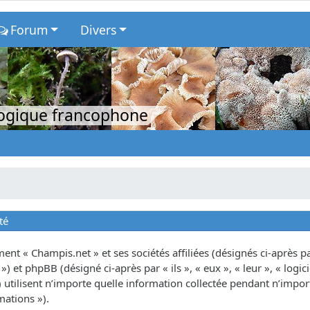
Forum
Divers
logique francophone
té
nt « Champis.net » et ses sociétés affiliées (désignés ci-après par
») et phpBB (désigné ci-après par « ils », « eux », « leur », « lo
tilisent n’importe quelle information collectée pendant n’importe
mations »).