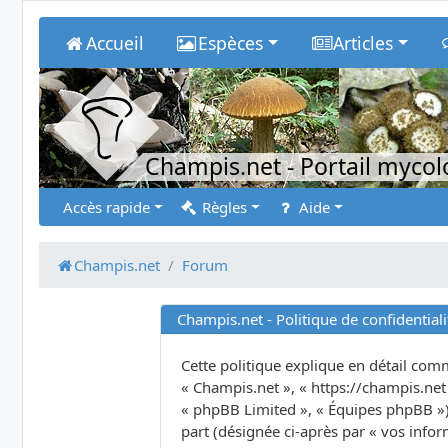
Accueil
Espèces
Articles
Champis.net
- Portail myco
Accès rapide
Règles
Aide
Champis.net
Forum
Champis.net - Politique de confidentiali
Cette politique explique en détail comme
« Champis.net », « https://champis.net 
« phpBB Limited », « Équipes phpBB ») u
part (désignée ci-après par « vos infor