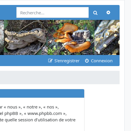
Recherch
Rechercher
S’enregistrer
Connexion
 « nous », « notre », « nos »,
giciel phpBB », « www.phpbb.com »,
 quelle session d’utilisation de votre