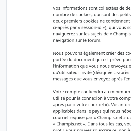
Vos informations sont collectées de de
nombre de cookies, qui sont des petits 
deux premiers cookies ne contiennent qu’
ci-après par « session-id »), qui vous
naviguerez sur les sujets de « Champis.
navigation sur le forum.
Nous pouvons également créer des cook
portée du document qui est prévu pour
l’information que vous nous envoyez et 
qu’utilisateur invité (désignée ci-après
messages que vous envoyez après l’enr
Votre compte contiendra au minimum un
utilisé pour la connexion à votre compt
après par « votre courriel »). Vos inf
applicables dans le pays qui nous hébe
courriel requise par « Champis.net » du
« Champis.net ». Dans tous les cas, vo
profil, vous pouvez souscrire ou non à 