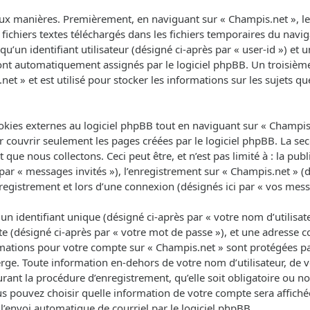
ux manières. Premièrement, en naviguant sur « Champis.net », le 
fichiers textes téléchargés dans les fichiers temporaires du navig
un identifiant utilisateur (désigné ci-après par « user-id ») et un
 sont automatiquement assignés par le logiciel phpBB. Un troisièm
net » et est utilisé pour stocker les informations sur les sujets q
ies externes au logiciel phpBB tout en naviguant sur « Champis.n
 couvrir seulement les pages créées par le logiciel phpBB. La se
que nous collectons. Ceci peut être, et n’est pas limité à : la pub
 par « messages invités »), l’enregistrement sur « Champis.net » (d
egistrement et lors d’une connexion (désignés ici par « vos mess
 identifiant unique (désigné ci-après par « votre nom d’utilisat
e (désigné ci-après par « votre mot de passe »), et une adresse co
ormations pour votre compte sur « Champis.net » sont protégées pa
rge. Toute information en-dehors de votre nom d’utilisateur, de 
rant la procédure d’enregistrement, qu’elle soit obligatoire ou non
us pouvez choisir quelle information de votre compte sera affich
l’envoi automatique de courriel par le logiciel phpBB.