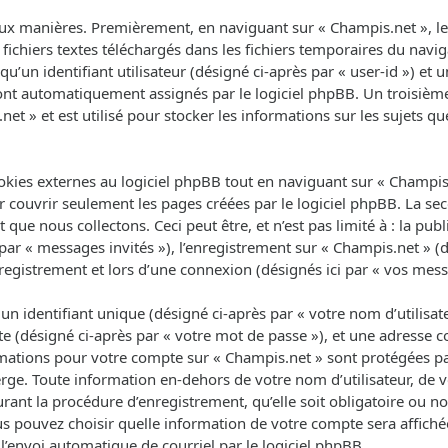
ux manières. Premièrement, en naviguant sur « Champis.net », le 
fichiers textes téléchargés dans les fichiers temporaires du navig
un identifiant utilisateur (désigné ci-après par « user-id ») et un
 sont automatiquement assignés par le logiciel phpBB. Un troisièm
net » et est utilisé pour stocker les informations sur les sujets q
ies externes au logiciel phpBB tout en naviguant sur « Champis.n
 couvrir seulement les pages créées par le logiciel phpBB. La se
que nous collectons. Ceci peut être, et n’est pas limité à : la pub
 par « messages invités »), l’enregistrement sur « Champis.net » (d
egistrement et lors d’une connexion (désignés ici par « vos mess
 identifiant unique (désigné ci-après par « votre nom d’utilisat
e (désigné ci-après par « votre mot de passe »), et une adresse co
ormations pour votre compte sur « Champis.net » sont protégées pa
rge. Toute information en-dehors de votre nom d’utilisateur, de 
rant la procédure d’enregistrement, qu’elle soit obligatoire ou non
us pouvez choisir quelle information de votre compte sera affich
l’envoi automatique de courriel par le logiciel phpBB.