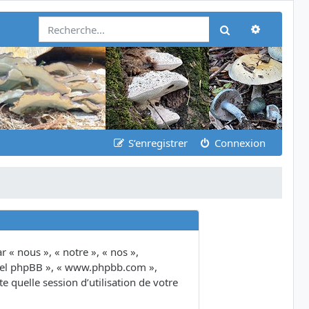
Recherch
Rechercher
S’enregistrer
Connexion
 « nous », « notre », « nos »,
giciel phpBB », « www.phpbb.com »,
 quelle session d’utilisation de votre