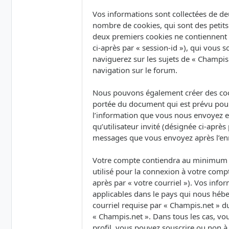
Vos informations sont collectées de de
nombre de cookies, qui sont des petits 
deux premiers cookies ne contiennent qu’
ci-après par « session-id »), qui vous
naviguerez sur les sujets de « Champis.
navigation sur le forum.
Nous pouvons également créer des cook
portée du document qui est prévu pour
l’information que vous nous envoyez et 
qu’utilisateur invité (désignée ci-après
messages que vous envoyez après l’enr
Votre compte contiendra au minimum un
utilisé pour la connexion à votre compt
après par « votre courriel »). Vos inf
applicables dans le pays qui nous hébe
courriel requise par « Champis.net » du
« Champis.net ». Dans tous les cas, vo
profil, vous pouvez souscrire ou non à 