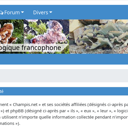
Forum
Divers
logique francophone
té
nt « Champis.net » et ses sociétés affiliées (désignés ci-après par
») et phpBB (désigné ci-après par « ils », « eux », « leur », « lo
tilisent n’importe quelle information collectée pendant n’importe
mations »).