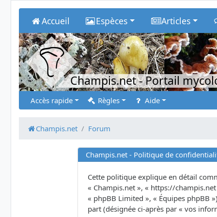
Accueil
Espèces
Articles
Champis.net
- Portail myco
Accès rapide
Règles
Aide
Champis.net
Forum
Champis.net - Politique de confidentiali
Cette politique explique en détail comme
« Champis.net », « https://champis.net 
« phpBB Limited », « Équipes phpBB ») u
part (désignée ci-après par « vos infor