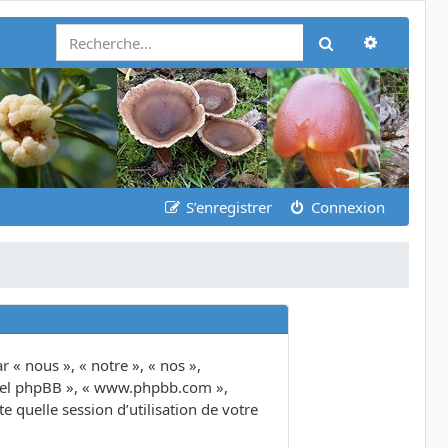
Recherch
Rechercher
S’enregistrer
Connexion
 « nous », « notre », « nos »,
giciel phpBB », « www.phpbb.com »,
 quelle session d’utilisation de votre