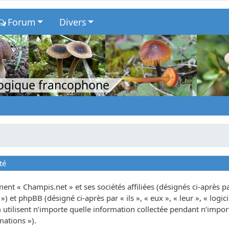
Forum
Divers
logique francophone
té
nt « Champis.net » et ses sociétés affiliées (désignés ci-après par
») et phpBB (désigné ci-après par « ils », « eux », « leur », « lo
tilisent n’importe quelle information collectée pendant n’importe
mations »).