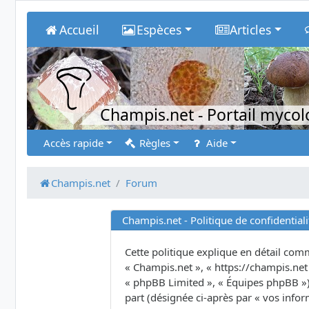
Accueil
Espèces
Articles
Champis.net
- Portail myco
Accès rapide
Règles
Aide
Champis.net
Forum
Champis.net - Politique de confidentiali
Cette politique explique en détail comme
« Champis.net », « https://champis.net 
« phpBB Limited », « Équipes phpBB ») u
part (désignée ci-après par « vos infor