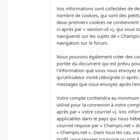
Vos informations sont collectées de de
nombre de cookies, qui sont des petits 
deux premiers cookies ne contiennent qu’
ci-après par « session-id »), qui vous
naviguerez sur les sujets de « Champis.
navigation sur le forum.
Nous pouvons également créer des cook
portée du document qui est prévu pour
l’information que vous nous envoyez et 
qu’utilisateur invité (désignée ci-après
messages que vous envoyez après l’enr
Votre compte contiendra au minimum un
utilisé pour la connexion à votre compt
après par « votre courriel »). Vos inf
applicables dans le pays qui nous hébe
courriel requise par « Champis.net » du
« Champis.net ». Dans tous les cas, vo
profil, vous pouvez souscrire ou non à 