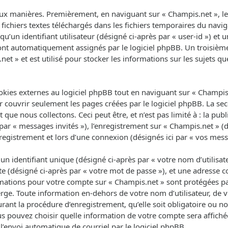
ux manières. Premièrement, en naviguant sur « Champis.net », le 
fichiers textes téléchargés dans les fichiers temporaires du navig
un identifiant utilisateur (désigné ci-après par « user-id ») et un
 sont automatiquement assignés par le logiciel phpBB. Un troisièm
net » et est utilisé pour stocker les informations sur les sujets q
ies externes au logiciel phpBB tout en naviguant sur « Champis.n
 couvrir seulement les pages créées par le logiciel phpBB. La se
que nous collectons. Ceci peut être, et n’est pas limité à : la pub
 par « messages invités »), l’enregistrement sur « Champis.net » (d
egistrement et lors d’une connexion (désignés ici par « vos mess
 identifiant unique (désigné ci-après par « votre nom d’utilisat
e (désigné ci-après par « votre mot de passe »), et une adresse co
ormations pour votre compte sur « Champis.net » sont protégées pa
rge. Toute information en-dehors de votre nom d’utilisateur, de 
rant la procédure d’enregistrement, qu’elle soit obligatoire ou non
us pouvez choisir quelle information de votre compte sera affich
l’envoi automatique de courriel par le logiciel phpBB.