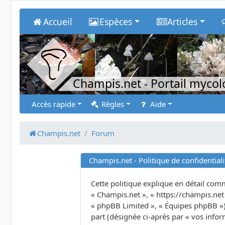
Accueil
Espèces
Articles
Champis.net
- Portail myco
Accès rapide
Règles
Aide
Champis.net
Forum
Champis.net - Politique de confidentiali
Cette politique explique en détail comme
« Champis.net », « https://champis.net 
« phpBB Limited », « Équipes phpBB ») u
part (désignée ci-après par « vos infor