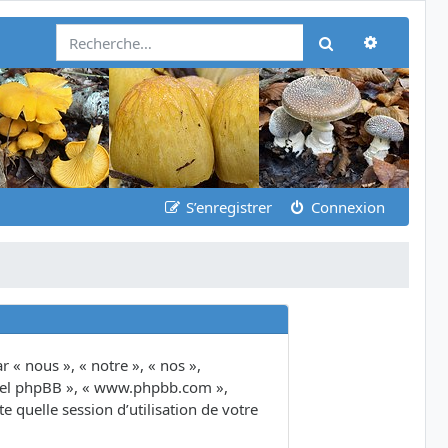
Recherch
Rechercher
S’enregistrer
Connexion
 « nous », « notre », « nos »,
giciel phpBB », « www.phpbb.com »,
 quelle session d’utilisation de votre