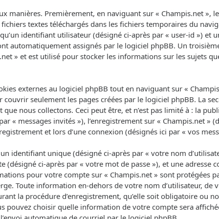
ux manières. Premièrement, en naviguant sur « Champis.net », le 
fichiers textes téléchargés dans les fichiers temporaires du navig
un identifiant utilisateur (désigné ci-après par « user-id ») et un
 sont automatiquement assignés par le logiciel phpBB. Un troisièm
net » et est utilisé pour stocker les informations sur les sujets q
ies externes au logiciel phpBB tout en naviguant sur « Champis.n
 couvrir seulement les pages créées par le logiciel phpBB. La se
que nous collectons. Ceci peut être, et n’est pas limité à : la pub
 par « messages invités »), l’enregistrement sur « Champis.net » (d
egistrement et lors d’une connexion (désignés ici par « vos mess
 identifiant unique (désigné ci-après par « votre nom d’utilisat
e (désigné ci-après par « votre mot de passe »), et une adresse co
ormations pour votre compte sur « Champis.net » sont protégées pa
rge. Toute information en-dehors de votre nom d’utilisateur, de 
rant la procédure d’enregistrement, qu’elle soit obligatoire ou non
us pouvez choisir quelle information de votre compte sera affich
l’envoi automatique de courriel par le logiciel phpBB.