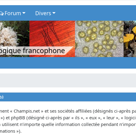
Forum
Divers
logique francophone
té
nt « Champis.net » et ses sociétés affiliées (désignés ci-après par
») et phpBB (désigné ci-après par « ils », « eux », « leur », « lo
tilisent n’importe quelle information collectée pendant n’importe
mations »).