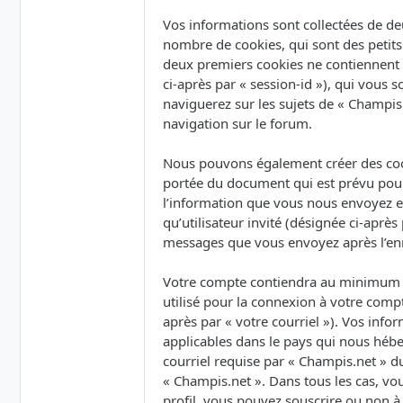
Vos informations sont collectées de de
nombre de cookies, qui sont des petits 
deux premiers cookies ne contiennent qu’
ci-après par « session-id »), qui vous
naviguerez sur les sujets de « Champis.
navigation sur le forum.
Nous pouvons également créer des cook
portée du document qui est prévu pour
l’information que vous nous envoyez et 
qu’utilisateur invité (désignée ci-après
messages que vous envoyez après l’enr
Votre compte contiendra au minimum un
utilisé pour la connexion à votre compt
après par « votre courriel »). Vos inf
applicables dans le pays qui nous hébe
courriel requise par « Champis.net » du
« Champis.net ». Dans tous les cas, vo
profil, vous pouvez souscrire ou non à 