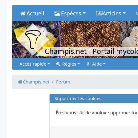
Accueil
Espèces
Articles
Champis.net
- Portail myco
Accès rapide
Règles
Aide
Champis.net
Forum
Supprimer les cookies
Êtes-vous sûr de vouloir supprimer tou