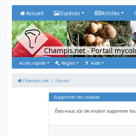
Accueil
Espèces
Articles
Champis.net
- Portail myco
Accès rapide
Règles
Aide
Champis.net
Forum
Supprimer les cookies
Êtes-vous sûr de vouloir supprimer tou