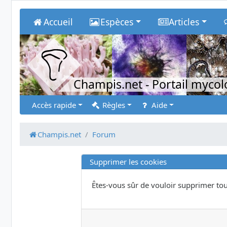
Accueil
Espèces
Articles
Champis.net
- Portail myco
Accès rapide
Règles
Aide
Champis.net
Forum
Supprimer les cookies
Êtes-vous sûr de vouloir supprimer tou