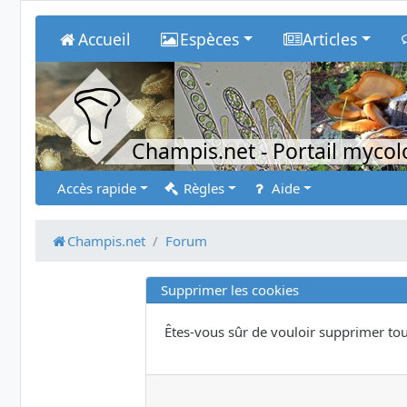
Accueil
Espèces
Articles
Champis.net
- Portail myco
Accès rapide
Règles
Aide
Champis.net
Forum
Supprimer les cookies
Êtes-vous sûr de vouloir supprimer tou