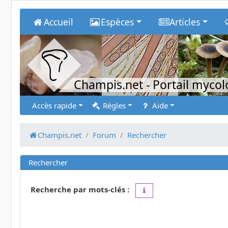
Accueil
Espèces
Articles
Champis.net
- Portail myco
Accès rapide
Règles
Aide
Champis.net
Forum
Rechercher
Rechercher
Recherche par mots-clés :
Placez un
+
devant un mot 