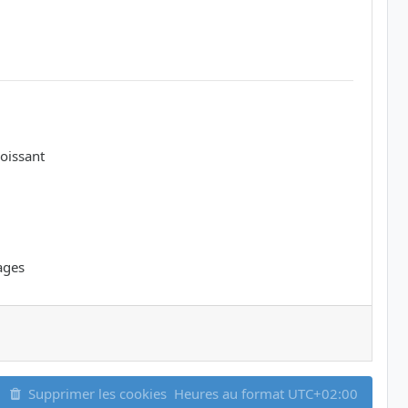
oissant
ages
Supprimer les cookies
Heures au format
UTC+02:00