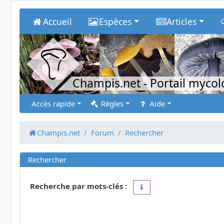
Accueil
Espèces
Articles
Champis.net
- Portail myco
Accès rapide
Règles
Aide
Champis.net
Forum
Rechercher
Rechercher
Recherche par mots-clés :
Placez un
+
devant un mot 