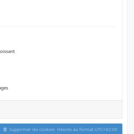
oissant
ages
Supprimer les cookies
Heures au format
UTC+02:00