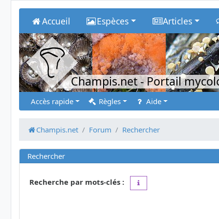
Accueil
Espèces
Articles
Champis.net
- Portail myco
Accès rapide
Règles
Aide
Champis.net
Forum
Rechercher
Rechercher
Recherche par mots-clés :
Placez un
+
devant un mot 