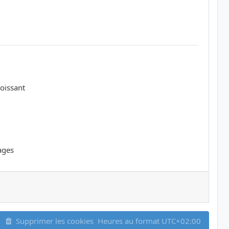
oissant
ages
Supprimer les cookies
Heures au format
UTC+02:00