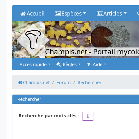
Accueil
Espèces
Articles
Champis.net
- Portail myco
Accès rapide
Règles
Aide
Champis.net
Forum
Rechercher
Rechercher
Recherche par mots-clés :
Placez un
+
devant un mot 