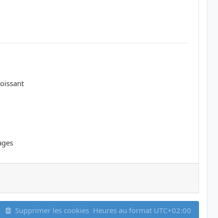
oissant
ages
Supprimer les cookies
Heures au format
UTC+02:00