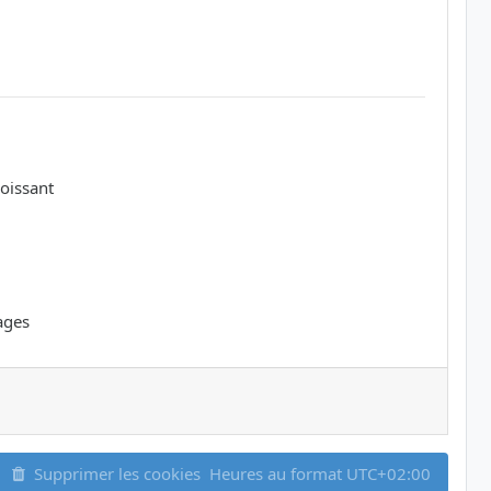
oissant
ages
Supprimer les cookies
Heures au format
UTC+02:00