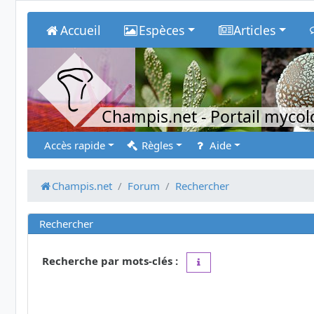
Accueil
Espèces
Articles
Champis.net
- Portail myco
Accès rapide
Règles
Aide
Champis.net
Forum
Rechercher
Rechercher
Recherche par mots-clés :
Placez un
+
devant un mot 