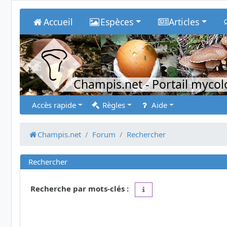
Accueil
Espèces
Articles
Champis.net
- Portail myco
Accès rapide
Règles
Aide
Champis.net
Forum
Rechercher
Rechercher
Recherche par mots-clés :
Placez un
+
devant un mot 