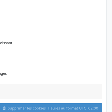
oissant
ages
Supprimer les cookies
Heures au format
UTC+02:00