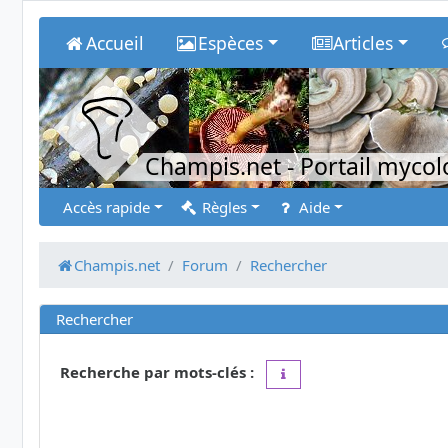
Accueil
Espèces
Articles
Champis.net
- Portail myco
Accès rapide
Règles
Aide
Champis.net
Forum
Rechercher
Rechercher
Recherche par mots-clés :
Placez un
+
devant un mot 