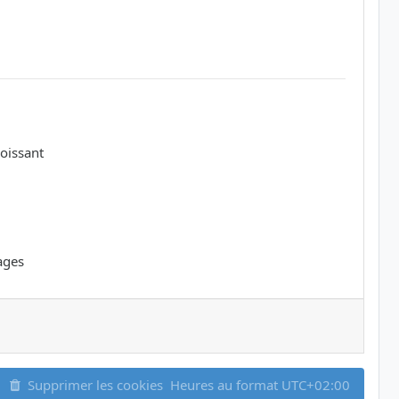
oissant
ages
Supprimer les cookies
Heures au format
UTC+02:00