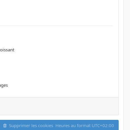
oissant
ages
Supprimer les cookies
Heures au format
UTC+02:00