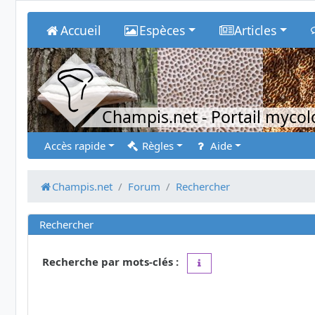
Accueil
Espèces
Articles
Champis.net
- Portail myco
Accès rapide
Règles
Aide
Champis.net
Forum
Rechercher
Rechercher
Recherche par mots-clés :
Placez un
+
devant un mot 