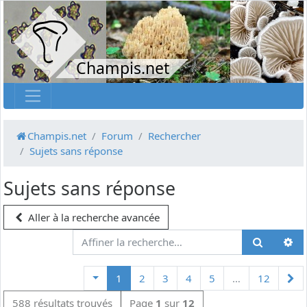
Champis.net
Champis.net
Forum
Rechercher
Sujets sans réponse
Sujets sans réponse
Aller à la recherche avancée
Su
1
2
3
4
5
…
12
588 résultats trouvés
Page
1
sur
12