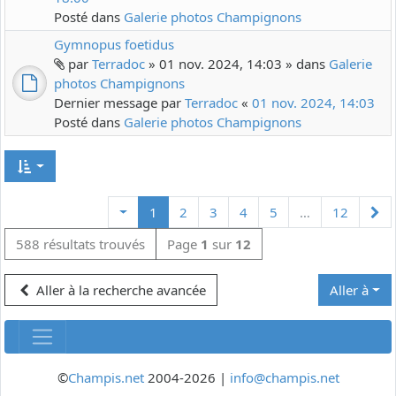
Posté dans
Galerie photos Champignons
Gymnopus foetidus
par
Terradoc
» 01 nov. 2024, 14:03 » dans
Galerie
photos Champignons
Dernier message par
Terradoc
«
01 nov. 2024, 14:03
Posté dans
Galerie photos Champignons
Su
1
2
3
4
5
…
12
588 résultats trouvés
Page
1
sur
12
Aller à la recherche avancée
Aller à
©
Champis.net
2004-2026 |
info@champis.net