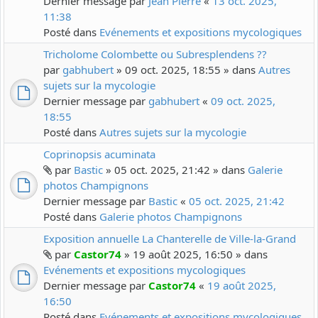
Dernier message par
Jean Pierre
«
13 oct. 2025,
11:38
Posté dans
Evénements et expositions mycologiques
Tricholome Colombette ou Subresplendens ??
par
gabhubert
» 09 oct. 2025, 18:55 » dans
Autres
sujets sur la mycologie
Dernier message par
gabhubert
«
09 oct. 2025,
18:55
Posté dans
Autres sujets sur la mycologie
Coprinopsis acuminata
par
Bastic
» 05 oct. 2025, 21:42 » dans
Galerie
photos Champignons
Dernier message par
Bastic
«
05 oct. 2025, 21:42
Posté dans
Galerie photos Champignons
Exposition annuelle La Chanterelle de Ville-la-Grand
par
Castor74
» 19 août 2025, 16:50 » dans
Evénements et expositions mycologiques
Dernier message par
Castor74
«
19 août 2025,
16:50
Posté dans
Evénements et expositions mycologiques