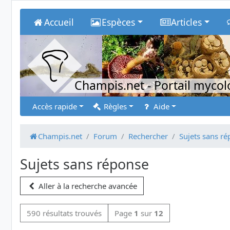
Accueil
Espèces
Articles
Champis.net
- Portail myco
Accès rapide
Règles
Aide
Champis.net
Forum
Rechercher
Sujets sans r
Sujets sans réponse
Aller à la recherche avancée
590 résultats trouvés
Page
1
sur
12