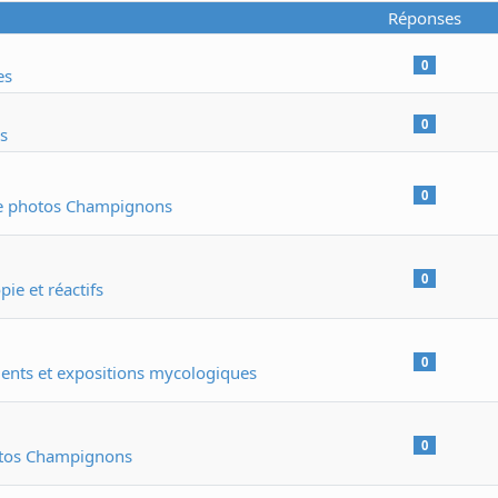
Réponses
0
es
0
s
0
ie photos Champignons
0
ie et réactifs
0
nts et expositions mycologiques
0
otos Champignons