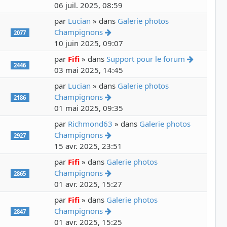
06 juil. 2025, 08:59
par
Lucian
» dans
Galerie photos
Voir le dernier message
Champignons
2077
10 juin 2025, 09:07
Voir le d
par
Fifi
» dans
Support pour le forum
2446
03 mai 2025, 14:45
par
Lucian
» dans
Galerie photos
Voir le dernier message
Champignons
2186
01 mai 2025, 09:35
par
Richmond63
» dans
Galerie photos
Voir le dernier message
Champignons
2927
15 avr. 2025, 23:51
par
Fifi
» dans
Galerie photos
Voir le dernier message
Champignons
2865
01 avr. 2025, 15:27
par
Fifi
» dans
Galerie photos
Voir le dernier message
Champignons
2847
01 avr. 2025, 15:25