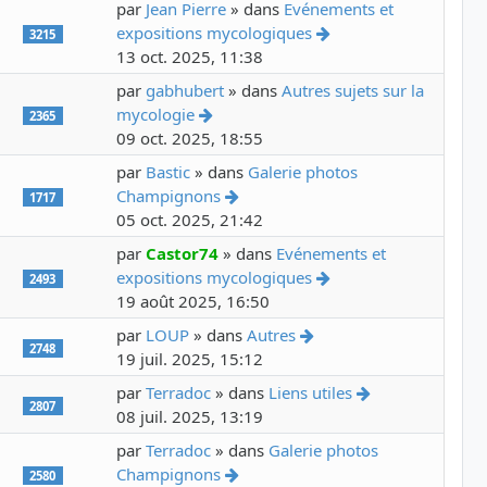
par
Jean Pierre
» dans
Evénements et
Voir le dernier mess
expositions mycologiques
3215
13 oct. 2025, 11:38
par
gabhubert
» dans
Autres sujets sur la
Voir le dernier message
mycologie
2365
09 oct. 2025, 18:55
par
Bastic
» dans
Galerie photos
Voir le dernier message
Champignons
1717
05 oct. 2025, 21:42
par
Castor74
» dans
Evénements et
Voir le dernier mess
expositions mycologiques
2493
19 août 2025, 16:50
Voir le dernier messag
par
LOUP
» dans
Autres
2748
19 juil. 2025, 15:12
Voir le dernier
par
Terradoc
» dans
Liens utiles
2807
08 juil. 2025, 13:19
par
Terradoc
» dans
Galerie photos
Voir le dernier message
Champignons
2580