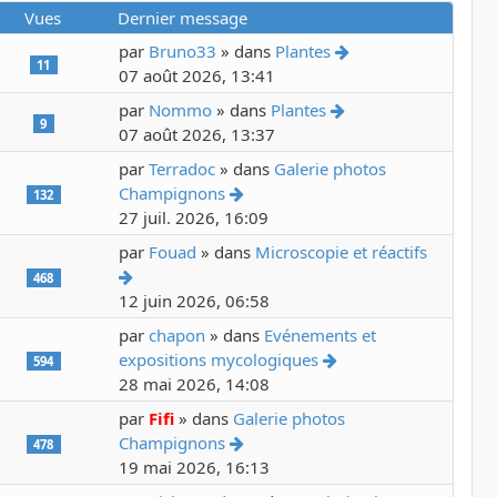
Vues
Dernier message
Voir le dernier me
par
Bruno33
» dans
Plantes
11
07 août 2026, 13:41
Voir le dernier mes
par
Nommo
» dans
Plantes
9
07 août 2026, 13:37
par
Terradoc
» dans
Galerie photos
Voir le dernier message
Champignons
132
27 juil. 2026, 16:09
par
Fouad
» dans
Microscopie et réactifs
Voir le dernier message
468
12 juin 2026, 06:58
par
chapon
» dans
Evénements et
Voir le dernier mess
expositions mycologiques
594
28 mai 2026, 14:08
par
Fifi
» dans
Galerie photos
Voir le dernier message
Champignons
478
19 mai 2026, 16:13