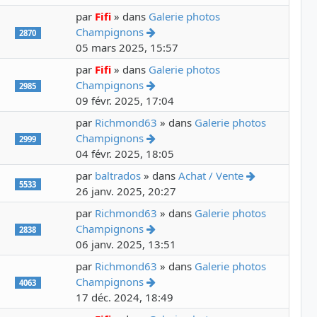
par
Fifi
» dans
Galerie photos
Voir le dernier message
Champignons
2870
05 mars 2025, 15:57
par
Fifi
» dans
Galerie photos
Voir le dernier message
Champignons
2985
09 févr. 2025, 17:04
par
Richmond63
» dans
Galerie photos
Voir le dernier message
Champignons
2999
04 févr. 2025, 18:05
Voir le dern
par
baltrados
» dans
Achat / Vente
5533
26 janv. 2025, 20:27
par
Richmond63
» dans
Galerie photos
Voir le dernier message
Champignons
2838
06 janv. 2025, 13:51
par
Richmond63
» dans
Galerie photos
Voir le dernier message
Champignons
4063
17 déc. 2024, 18:49