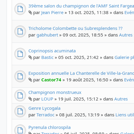
39ème salon du champignon de l'AMF Saint Fargea
par
Jean Pierre
» 13 oct. 2025, 11:38 » dans
Evén
Tricholome Colombette ou Subresplendens ??
par
gabhubert
» 09 oct. 2025, 18:55 » dans
Autres 
Coprinopsis acuminata
par
Bastic
» 05 oct. 2025, 21:42 » dans
Galerie 
Exposition annuelle La Chanterelle de Ville-la-Gran
par
Castor74
» 19 août 2025, 16:50 » dans
Evén
Champignon monstrueux
par
LOUP
» 19 juil. 2025, 15:12 » dans
Autres
Genre Lycogala
par
Terradoc
» 08 juil. 2025, 13:19 » dans
Liens uti
Pyrenula chlorospila
par
Terradoc
» 06 juil. 2025, 08:59 » dans
Galer