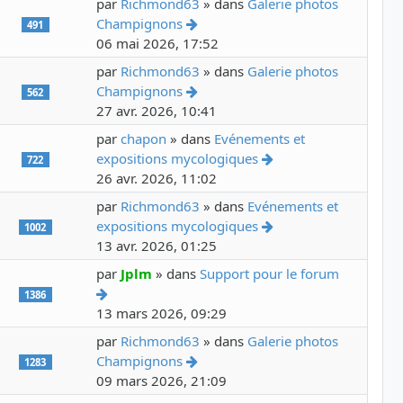
par
Richmond63
» dans
Galerie photos
Voir le dernier message
Champignons
491
06 mai 2026, 17:52
par
Richmond63
» dans
Galerie photos
Voir le dernier message
Champignons
562
27 avr. 2026, 10:41
par
chapon
» dans
Evénements et
Voir le dernier mess
expositions mycologiques
722
26 avr. 2026, 11:02
par
Richmond63
» dans
Evénements et
Voir le dernier mess
expositions mycologiques
1002
13 avr. 2026, 01:25
par
Jplm
» dans
Support pour le forum
Voir le dernier message
1386
13 mars 2026, 09:29
par
Richmond63
» dans
Galerie photos
Voir le dernier message
Champignons
1283
09 mars 2026, 21:09