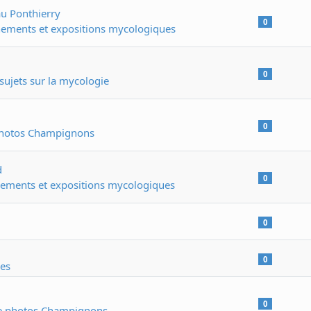
u Ponthierry
0
ements et expositions mycologiques
0
sujets sur la mycologie
0
photos Champignons
d
0
ements et expositions mycologiques
0
0
les
0
ie photos Champignons