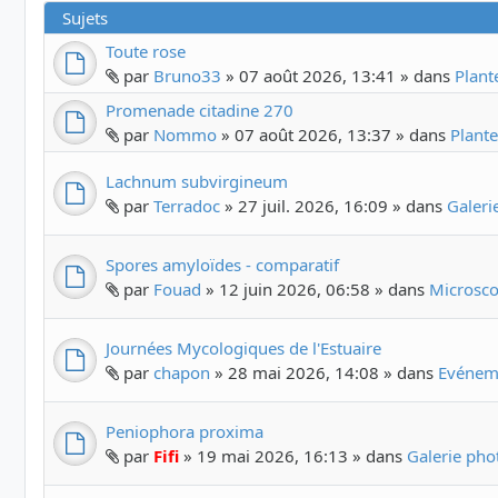
Sujets
Toute rose
par
Bruno33
» 07 août 2026, 13:41 » dans
Plant
Promenade citadine 270
par
Nommo
» 07 août 2026, 13:37 » dans
Plante
Lachnum subvirgineum
par
Terradoc
» 27 juil. 2026, 16:09 » dans
Galer
Spores amyloïdes - comparatif
par
Fouad
» 12 juin 2026, 06:58 » dans
Microscop
Journées Mycologiques de l'Estuaire
par
chapon
» 28 mai 2026, 14:08 » dans
Evéneme
Peniophora proxima
par
Fifi
» 19 mai 2026, 16:13 » dans
Galerie ph