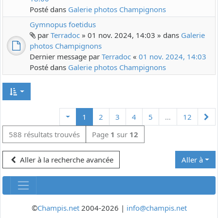
Posté dans
Galerie photos Champignons
Gymnopus foetidus
par
Terradoc
» 01 nov. 2024, 14:03 » dans
Galerie
photos Champignons
Dernier message par
Terradoc
«
01 nov. 2024, 14:03
Posté dans
Galerie photos Champignons
Su
1
2
3
4
5
…
12
588 résultats trouvés
Page
1
sur
12
Aller à la recherche avancée
Aller à
©
Champis.net
2004-2026 |
info@champis.net