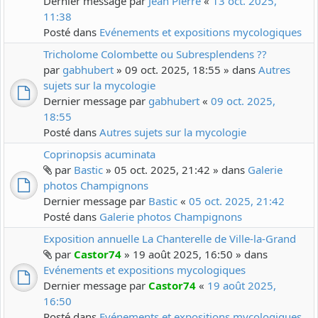
Dernier message par
Jean Pierre
«
13 oct. 2025,
11:38
Posté dans
Evénements et expositions mycologiques
Tricholome Colombette ou Subresplendens ??
par
gabhubert
» 09 oct. 2025, 18:55 » dans
Autres
sujets sur la mycologie
Dernier message par
gabhubert
«
09 oct. 2025,
18:55
Posté dans
Autres sujets sur la mycologie
Coprinopsis acuminata
par
Bastic
» 05 oct. 2025, 21:42 » dans
Galerie
photos Champignons
Dernier message par
Bastic
«
05 oct. 2025, 21:42
Posté dans
Galerie photos Champignons
Exposition annuelle La Chanterelle de Ville-la-Grand
par
Castor74
» 19 août 2025, 16:50 » dans
Evénements et expositions mycologiques
Dernier message par
Castor74
«
19 août 2025,
16:50
Posté dans
Evénements et expositions mycologiques