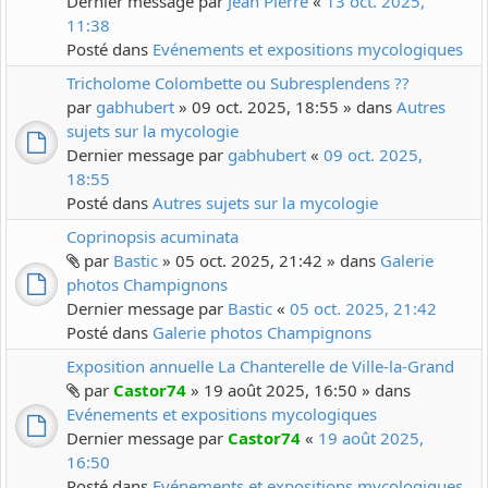
Dernier message par
Jean Pierre
«
13 oct. 2025,
11:38
Posté dans
Evénements et expositions mycologiques
Tricholome Colombette ou Subresplendens ??
par
gabhubert
» 09 oct. 2025, 18:55 » dans
Autres
sujets sur la mycologie
Dernier message par
gabhubert
«
09 oct. 2025,
18:55
Posté dans
Autres sujets sur la mycologie
Coprinopsis acuminata
par
Bastic
» 05 oct. 2025, 21:42 » dans
Galerie
photos Champignons
Dernier message par
Bastic
«
05 oct. 2025, 21:42
Posté dans
Galerie photos Champignons
Exposition annuelle La Chanterelle de Ville-la-Grand
par
Castor74
» 19 août 2025, 16:50 » dans
Evénements et expositions mycologiques
Dernier message par
Castor74
«
19 août 2025,
16:50
Posté dans
Evénements et expositions mycologiques