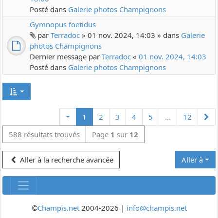
Posté dans
Galerie photos Champignons
Gymnopus foetidus
par
Terradoc
» 01 nov. 2024, 14:03 » dans
Galerie
photos Champignons
Dernier message par
Terradoc
«
01 nov. 2024, 14:03
Posté dans
Galerie photos Champignons
Su
1
2
3
4
5
…
12
588 résultats trouvés
Page
1
sur
12
Aller à la recherche avancée
Aller à
©
Champis.net
2004-2026 |
info@champis.net