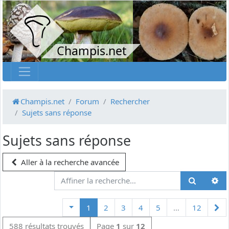
Champis.net
Champis.net
Forum
Rechercher
Sujets sans réponse
Sujets sans réponse
Aller à la recherche avancée
Su
1
2
3
4
5
…
12
588 résultats trouvés
Page
1
sur
12