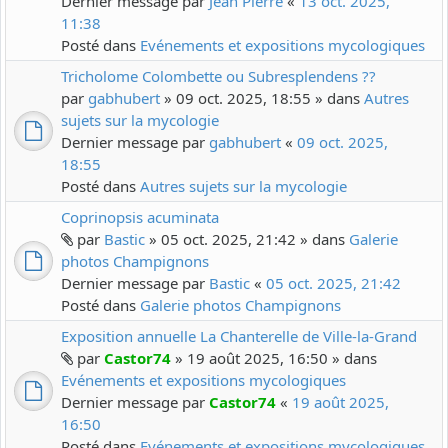
Dernier message par
Jean Pierre
«
13 oct. 2025,
11:38
Posté dans
Evénements et expositions mycologiques
Tricholome Colombette ou Subresplendens ??
par
gabhubert
» 09 oct. 2025, 18:55 » dans
Autres
sujets sur la mycologie
Dernier message par
gabhubert
«
09 oct. 2025,
18:55
Posté dans
Autres sujets sur la mycologie
Coprinopsis acuminata
par
Bastic
» 05 oct. 2025, 21:42 » dans
Galerie
photos Champignons
Dernier message par
Bastic
«
05 oct. 2025, 21:42
Posté dans
Galerie photos Champignons
Exposition annuelle La Chanterelle de Ville-la-Grand
par
Castor74
» 19 août 2025, 16:50 » dans
Evénements et expositions mycologiques
Dernier message par
Castor74
«
19 août 2025,
16:50
Posté dans
Evénements et expositions mycologiques