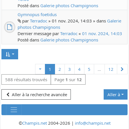
Posté dans
Galerie photos Champignons
Gymnopus foetidus
par
Terradoc
» 01 nov. 2024, 14:03 » dans
Galerie
photos Champignons
Dernier message par
Terradoc
«
01 nov. 2024, 14:03
Posté dans
Galerie photos Champignons
Su
1
2
3
4
5
…
12
588 résultats trouvés
Page
1
sur
12
Aller à la recherche avancée
Aller à
©
Champis.net
2004-2026 |
info@champis.net