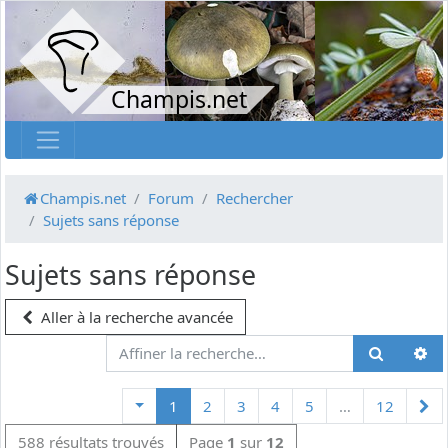
Champis.net
Champis.net
Forum
Rechercher
Sujets sans réponse
Sujets sans réponse
Aller à la recherche avancée
Su
1
2
3
4
5
…
12
588 résultats trouvés
Page
1
sur
12