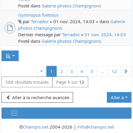
Posté dans
Galerie photos Champignons
Gymnopus foetidus
par
Terradoc
» 01 nov. 2024, 14:03 » dans
Galerie
photos Champignons
Dernier message par
Terradoc
«
01 nov. 2024, 14:03
Posté dans
Galerie photos Champignons
Su
1
2
3
4
5
…
12
588 résultats trouvés
Page
1
sur
12
Aller à la recherche avancée
Aller à
©
Champis.net
2004-2026 |
info@champis.net