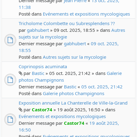
Dernier message par
Jean Pierre
«
13 oct. 2025,
11:38
Posté dans
Evénements et expositions mycologiques
Tricholome Colombette ou Subresplendens ??
par
gabhubert
» 09 oct. 2025, 18:55 » dans
Autres
sujets sur la mycologie
Dernier message par
gabhubert
«
09 oct. 2025,
18:55
Posté dans
Autres sujets sur la mycologie
Coprinopsis acuminata
par
Bastic
» 05 oct. 2025, 21:42 » dans
Galerie
photos Champignons
Dernier message par
Bastic
«
05 oct. 2025, 21:42
Posté dans
Galerie photos Champignons
Exposition annuelle La Chanterelle de Ville-la-Grand
par
Castor74
» 19 août 2025, 16:50 » dans
Evénements et expositions mycologiques
Dernier message par
Castor74
«
19 août 2025,
16:50
Posté dans
Evénements et expositions mycologiques