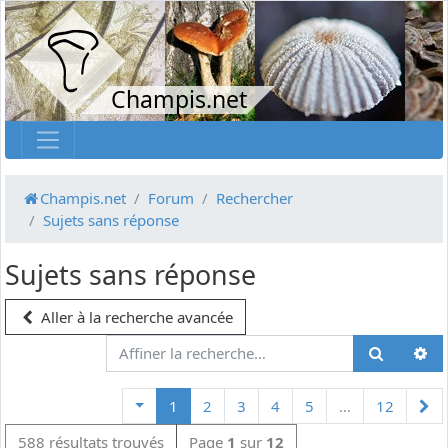
Champis.net
Champis.net
Forum
Rechercher
Sujets sans réponse
Sujets sans réponse
Aller à la recherche avancée
Su
1
2
3
4
5
…
12
588 résultats trouvés
Page
1
sur
12