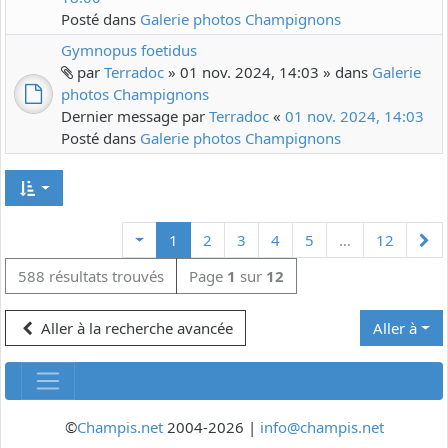
Posté dans
Galerie photos Champignons
Gymnopus foetidus
par
Terradoc
» 01 nov. 2024, 14:03 » dans
Galerie
photos Champignons
Dernier message par
Terradoc
«
01 nov. 2024, 14:03
Posté dans
Galerie photos Champignons
Su
1
2
3
4
5
…
12
588 résultats trouvés
Page
1
sur
12
Aller à la recherche avancée
Aller à
©
Champis.net
2004-2026 |
info@champis.net