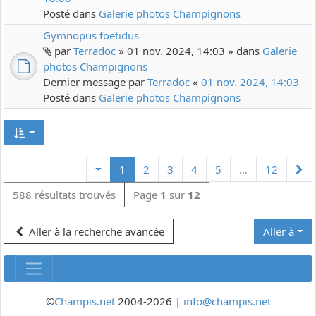
Posté dans
Galerie photos Champignons
Gymnopus foetidus
par
Terradoc
» 01 nov. 2024, 14:03 » dans
Galerie
photos Champignons
Dernier message par
Terradoc
«
01 nov. 2024, 14:03
Posté dans
Galerie photos Champignons
Su
1
2
3
4
5
…
12
588 résultats trouvés
Page
1
sur
12
Aller à la recherche avancée
Aller à
©
Champis.net
2004-2026 |
info@champis.net