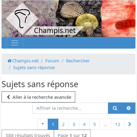
Champis.net
Champis.net
Forum
Rechercher
Sujets sans réponse
Sujets sans réponse
Aller à la recherche avancée
Su
1
2
3
4
5
…
12
588 résultats trouvés
Page
1
sur
12