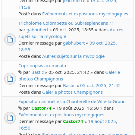
Dernier message par
Jean Pierre
«
13 oct. 2025,
11:38
Posté dans
Evénements et expositions mycologiques
Tricholome Colombette ou Subresplendens ??
par
gabhubert
» 09 oct. 2025, 18:55 » dans
Autres
sujets sur la mycologie
Dernier message par
gabhubert
«
09 oct. 2025,
18:55
Posté dans
Autres sujets sur la mycologie
Coprinopsis acuminata
par
Bastic
» 05 oct. 2025, 21:42 » dans
Galerie
photos Champignons
Dernier message par
Bastic
«
05 oct. 2025, 21:42
Posté dans
Galerie photos Champignons
Exposition annuelle La Chanterelle de Ville-la-Grand
par
Castor74
» 19 août 2025, 16:50 » dans
Evénements et expositions mycologiques
Dernier message par
Castor74
«
19 août 2025,
16:50
Posté dans
Evénements et expositions mycologiques