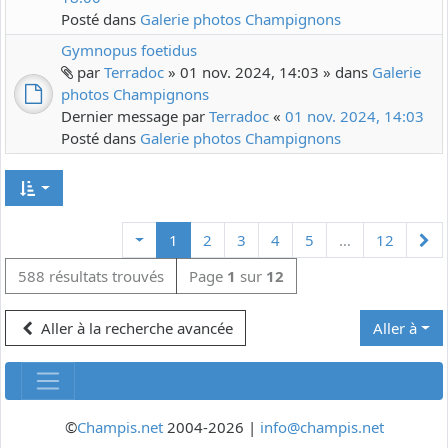
Posté dans
Galerie photos Champignons
Gymnopus foetidus
par
Terradoc
» 01 nov. 2024, 14:03 » dans
Galerie
photos Champignons
Dernier message par
Terradoc
«
01 nov. 2024, 14:03
Posté dans
Galerie photos Champignons
Su
1
2
3
4
5
…
12
588 résultats trouvés
Page
1
sur
12
Aller à la recherche avancée
Aller à
©
Champis.net
2004-2026 |
info@champis.net