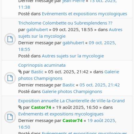
Dernier message par
Jean Pierre
«
13 oct. 2025,
11:38
Posté dans
Evénements et expositions mycologiques
Tricholome Colombette ou Subresplendens ??
par
gabhubert
» 09 oct. 2025, 18:55 » dans
Autres
sujets sur la mycologie
Dernier message par
gabhubert
«
09 oct. 2025,
18:55
Posté dans
Autres sujets sur la mycologie
Coprinopsis acuminata
par
Bastic
» 05 oct. 2025, 21:42 » dans
Galerie
photos Champignons
Dernier message par
Bastic
«
05 oct. 2025, 21:42
Posté dans
Galerie photos Champignons
Exposition annuelle La Chanterelle de Ville-la-Grand
par
Castor74
» 19 août 2025, 16:50 » dans
Evénements et expositions mycologiques
Dernier message par
Castor74
«
19 août 2025,
16:50
Posté dans
Evénements et expositions mycologiques