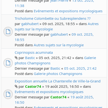
Dernier message par
Jean Pierre
«
13 oct. 2025,
11:38
Posté dans
Evénements et expositions mycologiques
Tricholome Colombette ou Subresplendens ??
par
gabhubert
» 09 oct. 2025, 18:55 » dans
Autres
sujets sur la mycologie
Dernier message par
gabhubert
«
09 oct. 2025,
18:55
Posté dans
Autres sujets sur la mycologie
Coprinopsis acuminata
par
Bastic
» 05 oct. 2025, 21:42 » dans
Galerie
photos Champignons
Dernier message par
Bastic
«
05 oct. 2025, 21:42
Posté dans
Galerie photos Champignons
Exposition annuelle La Chanterelle de Ville-la-Grand
par
Castor74
» 19 août 2025, 16:50 » dans
Evénements et expositions mycologiques
Dernier message par
Castor74
«
19 août 2025,
16:50
Posté dans
Evénements et expositions mycologiques