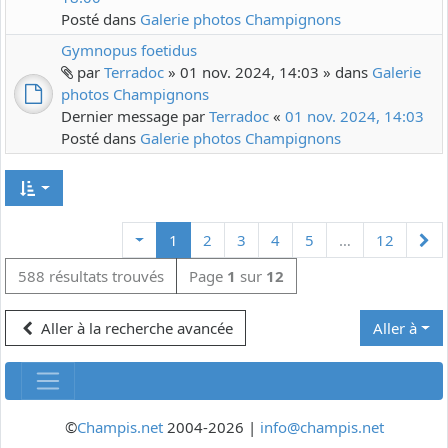
Posté dans
Galerie photos Champignons
Gymnopus foetidus
par
Terradoc
» 01 nov. 2024, 14:03 » dans
Galerie
photos Champignons
Dernier message par
Terradoc
«
01 nov. 2024, 14:03
Posté dans
Galerie photos Champignons
Su
1
2
3
4
5
…
12
588 résultats trouvés
Page
1
sur
12
Aller à la recherche avancée
Aller à
©
Champis.net
2004-2026 |
info@champis.net