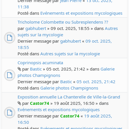
Dernier message par
Jean Pierre
«
13 oct. 2025,
11:38
Posté dans
Evénements et expositions mycologiques
Tricholome Colombette ou Subresplendens ??
par
gabhubert
» 09 oct. 2025, 18:55 » dans
Autres
sujets sur la mycologie
Dernier message par
gabhubert
«
09 oct. 2025,
18:55
Posté dans
Autres sujets sur la mycologie
Coprinopsis acuminata
par
Bastic
» 05 oct. 2025, 21:42 » dans
Galerie
photos Champignons
Dernier message par
Bastic
«
05 oct. 2025, 21:42
Posté dans
Galerie photos Champignons
Exposition annuelle La Chanterelle de Ville-la-Grand
par
Castor74
» 19 août 2025, 16:50 » dans
Evénements et expositions mycologiques
Dernier message par
Castor74
«
19 août 2025,
16:50
Posté dans
Evénements et expositions mycologiques