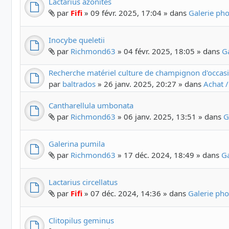
Lactarius azonites
par
Fifi
» 09 févr. 2025, 17:04 » dans
Galerie ph
Inocybe queletii
par
Richmond63
» 04 févr. 2025, 18:05 » dans
G
Recherche matériel culture de champignon d'occas
par
baltrados
» 26 janv. 2025, 20:27 » dans
Achat /
Cantharellula umbonata
par
Richmond63
» 06 janv. 2025, 13:51 » dans
G
Galerina pumila
par
Richmond63
» 17 déc. 2024, 18:49 » dans
G
Lactarius circellatus
par
Fifi
» 07 déc. 2024, 14:36 » dans
Galerie ph
Clitopilus geminus