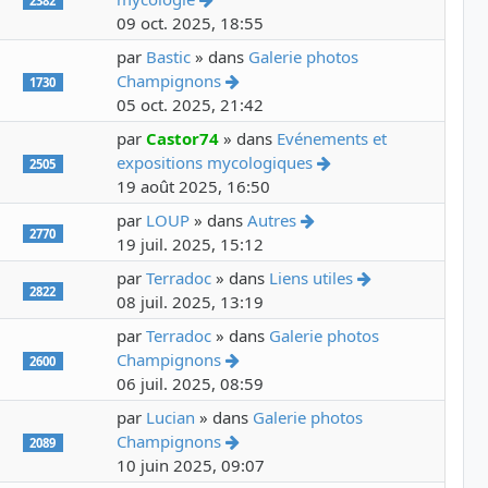
2382
09 oct. 2025, 18:55
par
Bastic
» dans
Galerie photos
Voir le dernier message
Champignons
1730
05 oct. 2025, 21:42
par
Castor74
» dans
Evénements et
Voir le dernier mess
expositions mycologiques
2505
19 août 2025, 16:50
Voir le dernier messag
par
LOUP
» dans
Autres
2770
19 juil. 2025, 15:12
Voir le dernier
par
Terradoc
» dans
Liens utiles
2822
08 juil. 2025, 13:19
par
Terradoc
» dans
Galerie photos
Voir le dernier message
Champignons
2600
06 juil. 2025, 08:59
par
Lucian
» dans
Galerie photos
Voir le dernier message
Champignons
2089
10 juin 2025, 09:07