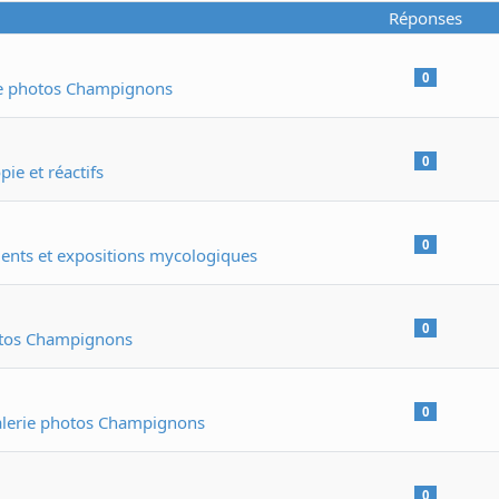
Réponses
0
ie photos Champignons
0
ie et réactifs
0
nts et expositions mycologiques
0
otos Champignons
0
lerie photos Champignons
0