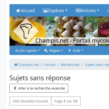
Accueil
Espèces
Articles
Champis.net
- Portail myco
Accès rapide
Règles
Aide
Champis.net
Forum
Rechercher
Sujets sans r
Sujets sans réponse
Aller à la recherche avancée
588 résultats trouvés
Page
1
sur
12