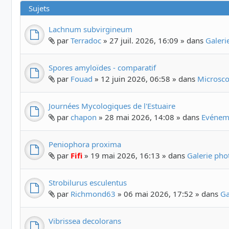
Sujets
Lachnum subvirgineum
par
Terradoc
» 27 juil. 2026, 16:09 » dans
Galer
Spores amyloïdes - comparatif
par
Fouad
» 12 juin 2026, 06:58 » dans
Microscop
Journées Mycologiques de l'Estuaire
par
chapon
» 28 mai 2026, 14:08 » dans
Evéneme
Peniophora proxima
par
Fifi
» 19 mai 2026, 16:13 » dans
Galerie ph
Strobilurus esculentus
par
Richmond63
» 06 mai 2026, 17:52 » dans
Ga
Vibrissea decolorans