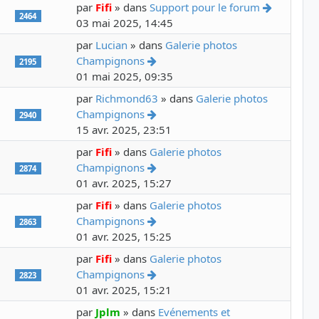
Voir le d
par
Fifi
» dans
Support pour le forum
2464
03 mai 2025, 14:45
par
Lucian
» dans
Galerie photos
Voir le dernier message
Champignons
2195
01 mai 2025, 09:35
par
Richmond63
» dans
Galerie photos
Voir le dernier message
Champignons
2940
15 avr. 2025, 23:51
par
Fifi
» dans
Galerie photos
Voir le dernier message
Champignons
2874
01 avr. 2025, 15:27
par
Fifi
» dans
Galerie photos
Voir le dernier message
Champignons
2863
01 avr. 2025, 15:25
par
Fifi
» dans
Galerie photos
Voir le dernier message
Champignons
2823
01 avr. 2025, 15:21
par
Jplm
» dans
Evénements et