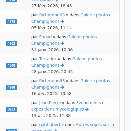
27 févr. 2026, 18:46
par
Richmond63
» dans
Galerie photos
Voir le dernier message
Champignons
1572
05 févr. 2026, 11:14
par
Fouad
» dans
Galerie photos
Voir le dernier message
Champignons
1602
31 janv. 2026, 10:06
par
Terradoc
» dans
Galerie photos
Voir le dernier message
Champignons
1548
28 janv. 2026, 20:45
par
Richmond63
» dans
Galerie photos
Voir le dernier message
Champignons
1990
16 déc. 2025, 10:58
par
Jean Pierre
» dans
Evénements et
Voir le dernier mess
expositions mycologiques
3233
13 oct. 2025, 11:38
par
gabhubert
» dans
Autres sujets sur la
Voir le dernier message
mycologie