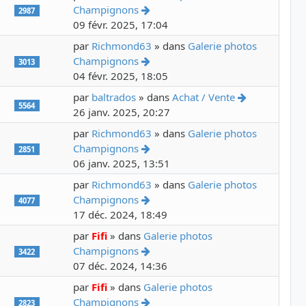
Voir le dernier message
Champignons
2987
09 févr. 2025, 17:04
par
Richmond63
» dans
Galerie photos
Voir le dernier message
Champignons
3013
04 févr. 2025, 18:05
Voir le dern
par
baltrados
» dans
Achat / Vente
5564
26 janv. 2025, 20:27
par
Richmond63
» dans
Galerie photos
Voir le dernier message
Champignons
2851
06 janv. 2025, 13:51
par
Richmond63
» dans
Galerie photos
Voir le dernier message
Champignons
4077
17 déc. 2024, 18:49
par
Fifi
» dans
Galerie photos
Voir le dernier message
Champignons
3422
07 déc. 2024, 14:36
par
Fifi
» dans
Galerie photos
Voir le dernier message
Champignons
2823