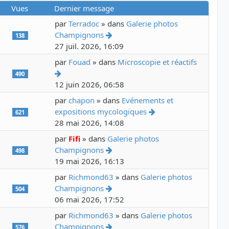
Vues
Dernier message
par
Terradoc
» dans
Galerie photos
Voir le dernier message
Champignons
138
27 juil. 2026, 16:09
par
Fouad
» dans
Microscopie et réactifs
Voir le dernier message
490
12 juin 2026, 06:58
par
chapon
» dans
Evénements et
Voir le dernier mess
expositions mycologiques
621
28 mai 2026, 14:08
par
Fifi
» dans
Galerie photos
Voir le dernier message
Champignons
498
19 mai 2026, 16:13
par
Richmond63
» dans
Galerie photos
Voir le dernier message
Champignons
504
06 mai 2026, 17:52
par
Richmond63
» dans
Galerie photos
Voir le dernier message
Champignons
576