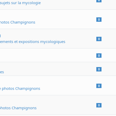
0
sujets sur la mycologie
0
photos Champignons
d
0
ements et expositions mycologiques
0
0
les
0
ie photos Champignons
0
 photos Champignons