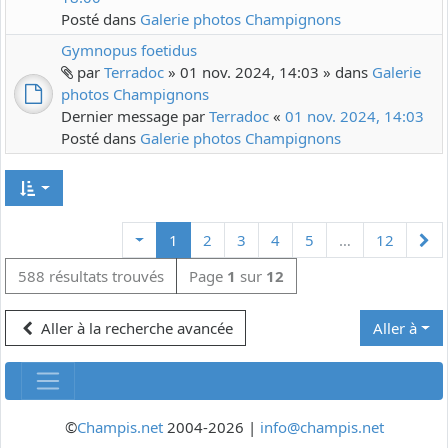
Posté dans
Galerie photos Champignons
Gymnopus foetidus
par
Terradoc
» 01 nov. 2024, 14:03 » dans
Galerie
photos Champignons
Dernier message par
Terradoc
«
01 nov. 2024, 14:03
Posté dans
Galerie photos Champignons
Su
1
2
3
4
5
…
12
588 résultats trouvés
Page
1
sur
12
Aller à la recherche avancée
Aller à
©
Champis.net
2004-2026 |
info@champis.net