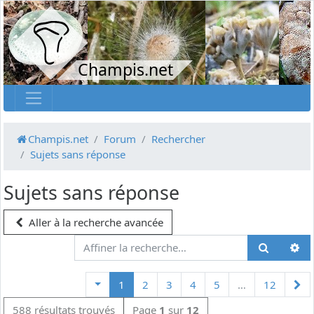
Champis.net
Champis.net
Forum
Rechercher
Sujets sans réponse
Sujets sans réponse
Aller à la recherche avancée
Su
1
2
3
4
5
…
12
588 résultats trouvés
Page
1
sur
12