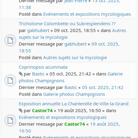
Dernier message par
Jean Pierre
«
13 oct. 2025,
11:38
Posté dans
Evénements et expositions mycologiques
Tricholome Colombette ou Subresplendens ??
par
gabhubert
» 09 oct. 2025, 18:55 » dans
Autres
sujets sur la mycologie
Dernier message par
gabhubert
«
09 oct. 2025,
18:55
Posté dans
Autres sujets sur la mycologie
Coprinopsis acuminata
par
Bastic
» 05 oct. 2025, 21:42 » dans
Galerie
photos Champignons
Dernier message par
Bastic
«
05 oct. 2025, 21:42
Posté dans
Galerie photos Champignons
Exposition annuelle La Chanterelle de Ville-la-Grand
par
Castor74
» 19 août 2025, 16:50 » dans
Evénements et expositions mycologiques
Dernier message par
Castor74
«
19 août 2025,
16:50
Posté dans
Evénements et expositions mycologiques