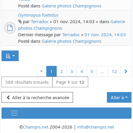
Posté dans
Galerie photos Champignons
Gymnopus foetidus
par
Terradoc
» 01 nov. 2024, 14:03 » dans
Galerie
photos Champignons
Dernier message par
Terradoc
«
01 nov. 2024, 14:03
Posté dans
Galerie photos Champignons
Su
1
2
3
4
5
…
12
588 résultats trouvés
Page
1
sur
12
Aller à la recherche avancée
Aller à
©
Champis.net
2004-2026 |
info@champis.net