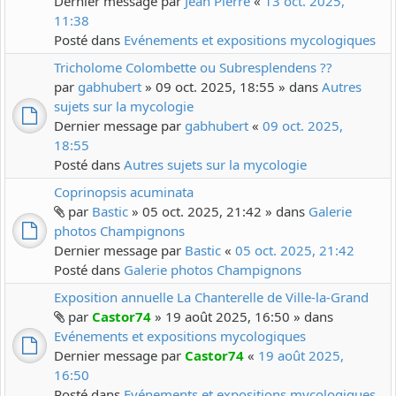
Dernier message par
Jean Pierre
«
13 oct. 2025,
11:38
Posté dans
Evénements et expositions mycologiques
Tricholome Colombette ou Subresplendens ??
par
gabhubert
» 09 oct. 2025, 18:55 » dans
Autres
sujets sur la mycologie
Dernier message par
gabhubert
«
09 oct. 2025,
18:55
Posté dans
Autres sujets sur la mycologie
Coprinopsis acuminata
par
Bastic
» 05 oct. 2025, 21:42 » dans
Galerie
photos Champignons
Dernier message par
Bastic
«
05 oct. 2025, 21:42
Posté dans
Galerie photos Champignons
Exposition annuelle La Chanterelle de Ville-la-Grand
par
Castor74
» 19 août 2025, 16:50 » dans
Evénements et expositions mycologiques
Dernier message par
Castor74
«
19 août 2025,
16:50
Posté dans
Evénements et expositions mycologiques