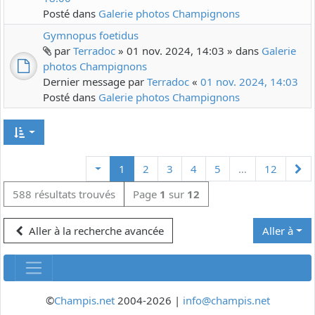
Posté dans
Galerie photos Champignons
Gymnopus foetidus
par
Terradoc
» 01 nov. 2024, 14:03 » dans
Galerie
photos Champignons
Dernier message par
Terradoc
«
01 nov. 2024, 14:03
Posté dans
Galerie photos Champignons
Su
1
2
3
4
5
…
12
588 résultats trouvés
Page
1
sur
12
Aller à la recherche avancée
Aller à
©
Champis.net
2004-2026 |
info@champis.net