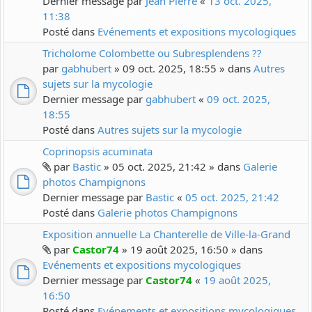
Dernier message par
Jean Pierre
«
13 oct. 2025,
11:38
Posté dans
Evénements et expositions mycologiques
Tricholome Colombette ou Subresplendens ??
par
gabhubert
» 09 oct. 2025, 18:55 » dans
Autres
sujets sur la mycologie
Dernier message par
gabhubert
«
09 oct. 2025,
18:55
Posté dans
Autres sujets sur la mycologie
Coprinopsis acuminata
par
Bastic
» 05 oct. 2025, 21:42 » dans
Galerie
photos Champignons
Dernier message par
Bastic
«
05 oct. 2025, 21:42
Posté dans
Galerie photos Champignons
Exposition annuelle La Chanterelle de Ville-la-Grand
par
Castor74
» 19 août 2025, 16:50 » dans
Evénements et expositions mycologiques
Dernier message par
Castor74
«
19 août 2025,
16:50
Posté dans
Evénements et expositions mycologiques