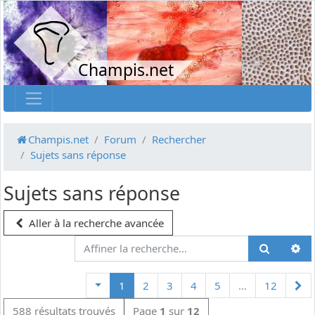
Champis.net
Champis.net
Forum
Rechercher
Sujets sans réponse
Sujets sans réponse
Aller à la recherche avancée
Su
1
2
3
4
5
…
12
588 résultats trouvés
Page
1
sur
12