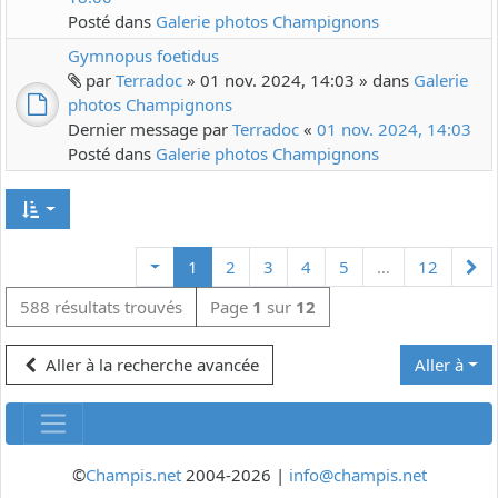
Posté dans
Galerie photos Champignons
Gymnopus foetidus
par
Terradoc
» 01 nov. 2024, 14:03 » dans
Galerie
photos Champignons
Dernier message par
Terradoc
«
01 nov. 2024, 14:03
Posté dans
Galerie photos Champignons
Su
1
2
3
4
5
…
12
588 résultats trouvés
Page
1
sur
12
Aller à la recherche avancée
Aller à
©
Champis.net
2004-2026 |
info@champis.net