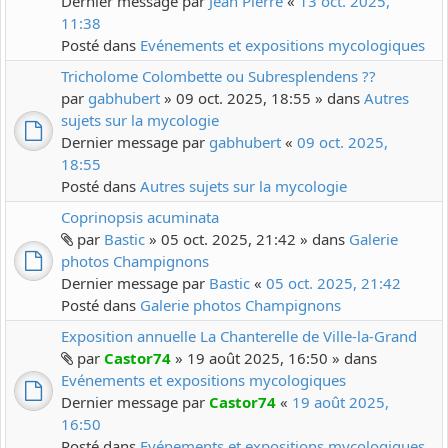
Dernier message par
Jean Pierre
«
13 oct. 2025,
11:38
Posté dans
Evénements et expositions mycologiques
Tricholome Colombette ou Subresplendens ??
par
gabhubert
» 09 oct. 2025, 18:55 » dans
Autres
sujets sur la mycologie
Dernier message par
gabhubert
«
09 oct. 2025,
18:55
Posté dans
Autres sujets sur la mycologie
Coprinopsis acuminata
par
Bastic
» 05 oct. 2025, 21:42 » dans
Galerie
photos Champignons
Dernier message par
Bastic
«
05 oct. 2025, 21:42
Posté dans
Galerie photos Champignons
Exposition annuelle La Chanterelle de Ville-la-Grand
par
Castor74
» 19 août 2025, 16:50 » dans
Evénements et expositions mycologiques
Dernier message par
Castor74
«
19 août 2025,
16:50
Posté dans
Evénements et expositions mycologiques