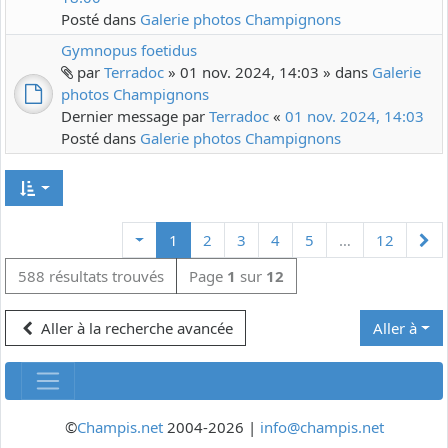
Posté dans
Galerie photos Champignons
Gymnopus foetidus
par
Terradoc
» 01 nov. 2024, 14:03 » dans
Galerie
photos Champignons
Dernier message par
Terradoc
«
01 nov. 2024, 14:03
Posté dans
Galerie photos Champignons
Su
1
2
3
4
5
…
12
588 résultats trouvés
Page
1
sur
12
Aller à la recherche avancée
Aller à
©
Champis.net
2004-2026 |
info@champis.net