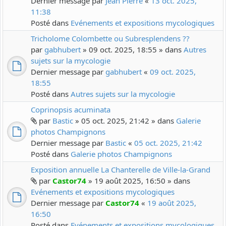
Dernier message par
Jean Pierre
«
13 oct. 2025,
11:38
Posté dans
Evénements et expositions mycologiques
Tricholome Colombette ou Subresplendens ??
par
gabhubert
» 09 oct. 2025, 18:55 » dans
Autres
sujets sur la mycologie
Dernier message par
gabhubert
«
09 oct. 2025,
18:55
Posté dans
Autres sujets sur la mycologie
Coprinopsis acuminata
par
Bastic
» 05 oct. 2025, 21:42 » dans
Galerie
photos Champignons
Dernier message par
Bastic
«
05 oct. 2025, 21:42
Posté dans
Galerie photos Champignons
Exposition annuelle La Chanterelle de Ville-la-Grand
par
Castor74
» 19 août 2025, 16:50 » dans
Evénements et expositions mycologiques
Dernier message par
Castor74
«
19 août 2025,
16:50
Posté dans
Evénements et expositions mycologiques