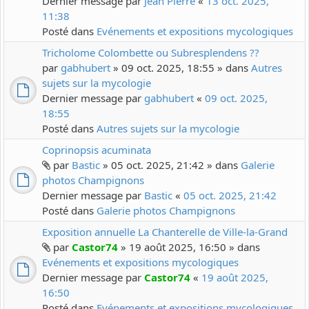
Dernier message par
Jean Pierre
«
13 oct. 2025,
11:38
Posté dans
Evénements et expositions mycologiques
Tricholome Colombette ou Subresplendens ??
par
gabhubert
» 09 oct. 2025, 18:55 » dans
Autres
sujets sur la mycologie
Dernier message par
gabhubert
«
09 oct. 2025,
18:55
Posté dans
Autres sujets sur la mycologie
Coprinopsis acuminata
par
Bastic
» 05 oct. 2025, 21:42 » dans
Galerie
photos Champignons
Dernier message par
Bastic
«
05 oct. 2025, 21:42
Posté dans
Galerie photos Champignons
Exposition annuelle La Chanterelle de Ville-la-Grand
par
Castor74
» 19 août 2025, 16:50 » dans
Evénements et expositions mycologiques
Dernier message par
Castor74
«
19 août 2025,
16:50
Posté dans
Evénements et expositions mycologiques