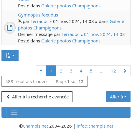
Posté dans
Galerie photos Champignons
Gymnopus foetidus
par
Terradoc
» 01 nov. 2024, 14:03 » dans
Galerie
photos Champignons
Dernier message par
Terradoc
«
01 nov. 2024, 14:03
Posté dans
Galerie photos Champignons
Su
1
2
3
4
5
…
12
588 résultats trouvés
Page
1
sur
12
Aller à la recherche avancée
Aller à
©
Champis.net
2004-2026 |
info@champis.net