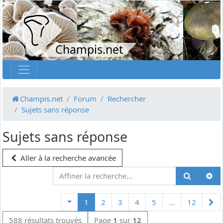
Champis.net
Champis.net
Forum
Rechercher
Sujets sans réponse
Sujets sans réponse
Aller à la recherche avancée
Su
1
2
3
4
5
…
12
588 résultats trouvés
Page
1
sur
12