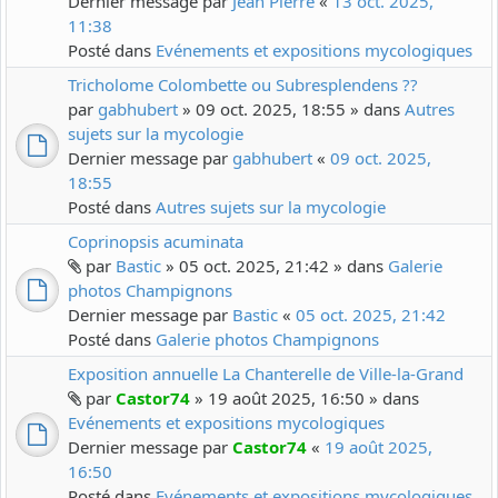
Dernier message par
Jean Pierre
«
13 oct. 2025,
11:38
Posté dans
Evénements et expositions mycologiques
Tricholome Colombette ou Subresplendens ??
par
gabhubert
» 09 oct. 2025, 18:55 » dans
Autres
sujets sur la mycologie
Dernier message par
gabhubert
«
09 oct. 2025,
18:55
Posté dans
Autres sujets sur la mycologie
Coprinopsis acuminata
par
Bastic
» 05 oct. 2025, 21:42 » dans
Galerie
photos Champignons
Dernier message par
Bastic
«
05 oct. 2025, 21:42
Posté dans
Galerie photos Champignons
Exposition annuelle La Chanterelle de Ville-la-Grand
par
Castor74
» 19 août 2025, 16:50 » dans
Evénements et expositions mycologiques
Dernier message par
Castor74
«
19 août 2025,
16:50
Posté dans
Evénements et expositions mycologiques