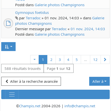
Posté dans
Galerie photos Champignons
Gymnopus foetidus
par
Terradoc
» 01 nov. 2024, 14:03 » dans
Galerie
photos Champignons
Dernier message par
Terradoc
«
01 nov. 2024, 14:03
Posté dans
Galerie photos Champignons
Su
1
2
3
4
5
…
12
588 résultats trouvés
Page
1
sur
12
Aller à la recherche avancée
Aller à
©
Champis.net
2004-2026 |
info@champis.net