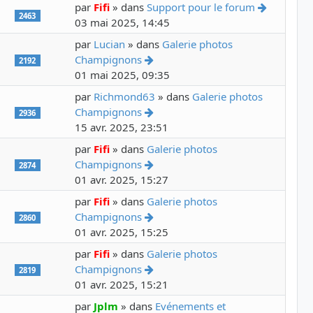
Voir le d
par
Fifi
» dans
Support pour le forum
2463
03 mai 2025, 14:45
par
Lucian
» dans
Galerie photos
Voir le dernier message
Champignons
2192
01 mai 2025, 09:35
par
Richmond63
» dans
Galerie photos
Voir le dernier message
Champignons
2936
15 avr. 2025, 23:51
par
Fifi
» dans
Galerie photos
Voir le dernier message
Champignons
2874
01 avr. 2025, 15:27
par
Fifi
» dans
Galerie photos
Voir le dernier message
Champignons
2860
01 avr. 2025, 15:25
par
Fifi
» dans
Galerie photos
Voir le dernier message
Champignons
2819
01 avr. 2025, 15:21
par
Jplm
» dans
Evénements et