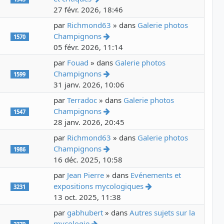
27 févr. 2026, 18:46
par
Richmond63
» dans
Galerie photos
Voir le dernier message
Champignons
1570
05 févr. 2026, 11:14
par
Fouad
» dans
Galerie photos
Voir le dernier message
Champignons
1599
31 janv. 2026, 10:06
par
Terradoc
» dans
Galerie photos
Voir le dernier message
Champignons
1547
28 janv. 2026, 20:45
par
Richmond63
» dans
Galerie photos
Voir le dernier message
Champignons
1986
16 déc. 2025, 10:58
par
Jean Pierre
» dans
Evénements et
Voir le dernier mess
expositions mycologiques
3231
13 oct. 2025, 11:38
par
gabhubert
» dans
Autres sujets sur la
Voir le dernier message
mycologie