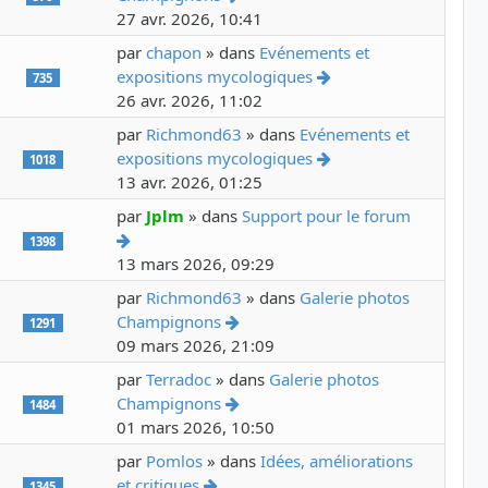
27 avr. 2026, 10:41
par
chapon
» dans
Evénements et
Voir le dernier mess
expositions mycologiques
735
26 avr. 2026, 11:02
par
Richmond63
» dans
Evénements et
Voir le dernier mess
expositions mycologiques
1018
13 avr. 2026, 01:25
par
Jplm
» dans
Support pour le forum
Voir le dernier message
1398
13 mars 2026, 09:29
par
Richmond63
» dans
Galerie photos
Voir le dernier message
Champignons
1291
09 mars 2026, 21:09
par
Terradoc
» dans
Galerie photos
Voir le dernier message
Champignons
1484
01 mars 2026, 10:50
par
Pomlos
» dans
Idées, améliorations
Voir le dernier message
et critiques
1345