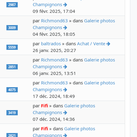
Voir le dernier message
Champignons
2987
09 févr. 2025, 17:04
par
Richmond63
» dans
Galerie photos
Voir le dernier message
Champignons
3009
04 févr. 2025, 18:05
Voir le dern
par
baltrados
» dans
Achat / Vente
5559
26 janv. 2025, 20:27
par
Richmond63
» dans
Galerie photos
Voir le dernier message
Champignons
2851
06 janv. 2025, 13:51
par
Richmond63
» dans
Galerie photos
Voir le dernier message
Champignons
4075
17 déc. 2024, 18:49
par
Fifi
» dans
Galerie photos
Voir le dernier message
Champignons
3419
07 déc. 2024, 14:36
par
Fifi
» dans
Galerie photos
Voir le dernier message
Champignons
2821