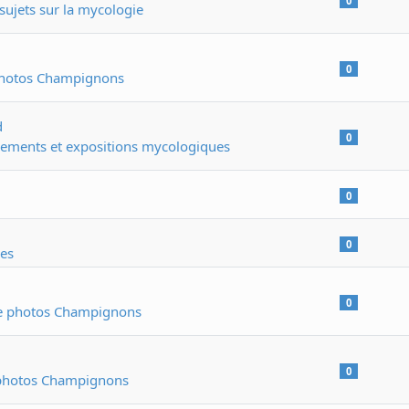
0
sujets sur la mycologie
0
photos Champignons
d
0
ements et expositions mycologiques
0
0
les
0
ie photos Champignons
0
 photos Champignons