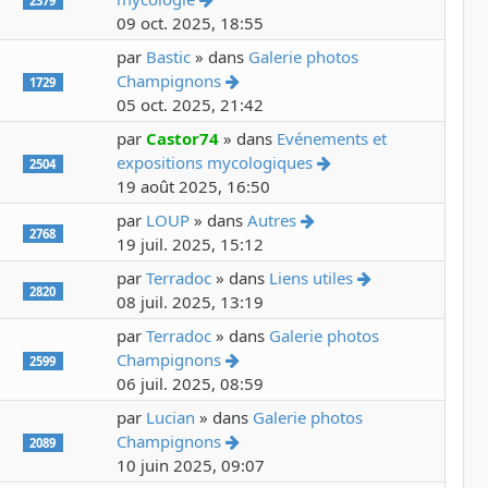
2379
09 oct. 2025, 18:55
par
Bastic
» dans
Galerie photos
Voir le dernier message
Champignons
1729
05 oct. 2025, 21:42
par
Castor74
» dans
Evénements et
Voir le dernier mess
expositions mycologiques
2504
19 août 2025, 16:50
Voir le dernier messag
par
LOUP
» dans
Autres
2768
19 juil. 2025, 15:12
Voir le dernier
par
Terradoc
» dans
Liens utiles
2820
08 juil. 2025, 13:19
par
Terradoc
» dans
Galerie photos
Voir le dernier message
Champignons
2599
06 juil. 2025, 08:59
par
Lucian
» dans
Galerie photos
Voir le dernier message
Champignons
2089
10 juin 2025, 09:07