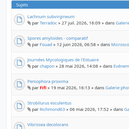
Sujets
Lachnum subvirgineum
par
Terradoc
» 27 juil. 2026, 16:09 » dans
Galer
Spores amyloïdes - comparatif
par
Fouad
» 12 juin 2026, 06:58 » dans
Microscop
Journées Mycologiques de l'Estuaire
par
chapon
» 28 mai 2026, 14:08 » dans
Evéneme
Peniophora proxima
par
Fifi
» 19 mai 2026, 16:13 » dans
Galerie ph
Strobilurus esculentus
par
Richmond63
» 06 mai 2026, 17:52 » dans
Ga
Vibrissea decolorans