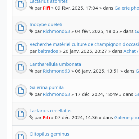
Lactarius azonites
par
Fifi
» 09 févr. 2025, 17:04 » dans
Galerie ph
Inocybe queletii
par
Richmond63
» 04 févr. 2025, 18:05 » dans
G
Recherche matériel culture de champignon d'occas
par
baltrados
» 26 janv. 2025, 20:27 » dans
Achat /
Cantharellula umbonata
par
Richmond63
» 06 janv. 2025, 13:51 » dans
G
Galerina pumila
par
Richmond63
» 17 déc. 2024, 18:49 » dans
G
Lactarius circellatus
par
Fifi
» 07 déc. 2024, 14:36 » dans
Galerie ph
Clitopilus geminus