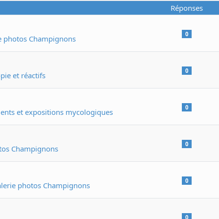
Réponses
0
ie photos Champignons
0
ie et réactifs
0
nts et expositions mycologiques
0
otos Champignons
0
lerie photos Champignons
0