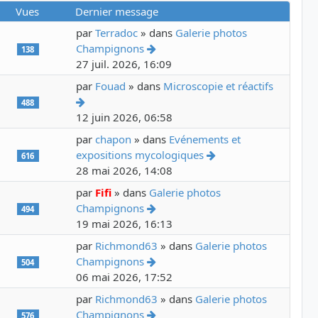
Vues
Dernier message
par
Terradoc
» dans
Galerie photos
Voir le dernier message
Champignons
138
27 juil. 2026, 16:09
par
Fouad
» dans
Microscopie et réactifs
Voir le dernier message
488
12 juin 2026, 06:58
par
chapon
» dans
Evénements et
Voir le dernier mess
expositions mycologiques
616
28 mai 2026, 14:08
par
Fifi
» dans
Galerie photos
Voir le dernier message
Champignons
494
19 mai 2026, 16:13
par
Richmond63
» dans
Galerie photos
Voir le dernier message
Champignons
504
06 mai 2026, 17:52
par
Richmond63
» dans
Galerie photos
Voir le dernier message
Champignons
576