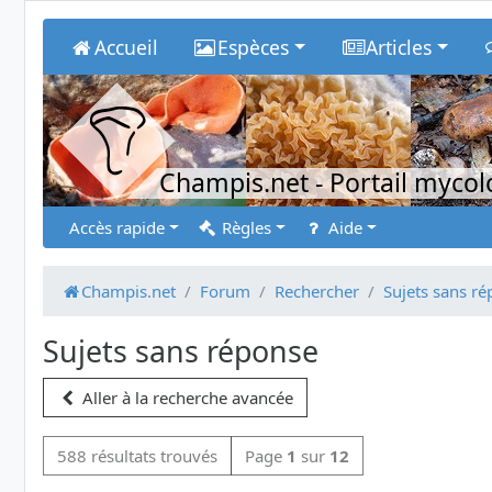
Accueil
Espèces
Articles
Champis.net
- Portail myco
Accès rapide
Règles
Aide
Champis.net
Forum
Rechercher
Sujets sans r
Sujets sans réponse
Aller à la recherche avancée
588 résultats trouvés
Page
1
sur
12