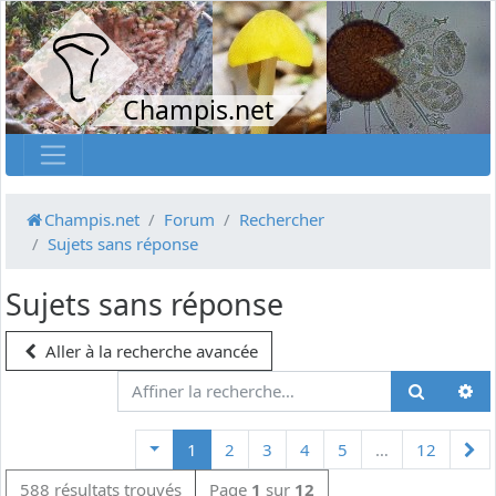
Champis.net
Champis.net
Forum
Rechercher
Sujets sans réponse
Sujets sans réponse
Aller à la recherche avancée
Su
1
2
3
4
5
…
12
588 résultats trouvés
Page
1
sur
12