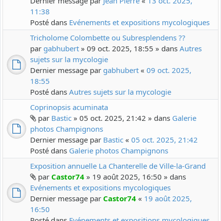
Dernier message par
Jean Pierre
«
13 oct. 2025,
11:38
Posté dans
Evénements et expositions mycologiques
Tricholome Colombette ou Subresplendens ??
par
gabhubert
» 09 oct. 2025, 18:55 » dans
Autres
sujets sur la mycologie
Dernier message par
gabhubert
«
09 oct. 2025,
18:55
Posté dans
Autres sujets sur la mycologie
Coprinopsis acuminata
par
Bastic
» 05 oct. 2025, 21:42 » dans
Galerie
photos Champignons
Dernier message par
Bastic
«
05 oct. 2025, 21:42
Posté dans
Galerie photos Champignons
Exposition annuelle La Chanterelle de Ville-la-Grand
par
Castor74
» 19 août 2025, 16:50 » dans
Evénements et expositions mycologiques
Dernier message par
Castor74
«
19 août 2025,
16:50
Posté dans
Evénements et expositions mycologiques