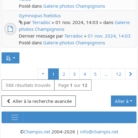
Posté dans
Galerie photos Champignons
Gymnopus foetidus
par
Terradoc
» 01 nov. 2024, 14:03 » dans
Galerie
photos Champignons
Dernier message par
Terradoc
«
01 nov. 2024, 14:03
Posté dans
Galerie photos Champignons
Su
1
2
3
4
5
…
12
588 résultats trouvés
Page
1
sur
12
Aller à la recherche avancée
Aller à
©
Champis.net
2004-2026 |
info@champis.net