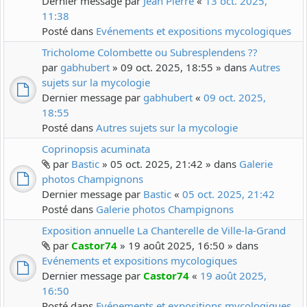
Dernier message par
Jean Pierre
«
13 oct. 2025,
11:38
Posté dans
Evénements et expositions mycologiques
Tricholome Colombette ou Subresplendens ??
par
gabhubert
» 09 oct. 2025, 18:55 » dans
Autres
sujets sur la mycologie
Dernier message par
gabhubert
«
09 oct. 2025,
18:55
Posté dans
Autres sujets sur la mycologie
Coprinopsis acuminata
par
Bastic
» 05 oct. 2025, 21:42 » dans
Galerie
photos Champignons
Dernier message par
Bastic
«
05 oct. 2025, 21:42
Posté dans
Galerie photos Champignons
Exposition annuelle La Chanterelle de Ville-la-Grand
par
Castor74
» 19 août 2025, 16:50 » dans
Evénements et expositions mycologiques
Dernier message par
Castor74
«
19 août 2025,
16:50
Posté dans
Evénements et expositions mycologiques