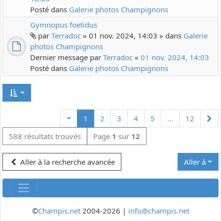
Posté dans
Galerie photos Champignons
Gymnopus foetidus
par
Terradoc
» 01 nov. 2024, 14:03 » dans
Galerie
photos Champignons
Dernier message par
Terradoc
«
01 nov. 2024, 14:03
Posté dans
Galerie photos Champignons
Su
1
2
3
4
5
…
12
588 résultats trouvés
Page
1
sur
12
Aller à la recherche avancée
Aller à
©
Champis.net
2004-2026 |
info@champis.net