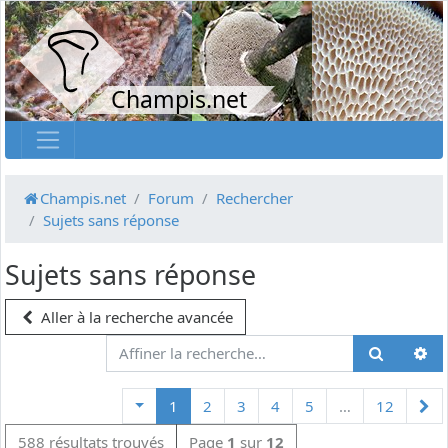
Champis.net
Champis.net
Forum
Rechercher
Sujets sans réponse
Sujets sans réponse
Aller à la recherche avancée
Su
1
2
3
4
5
…
12
588 résultats trouvés
Page
1
sur
12