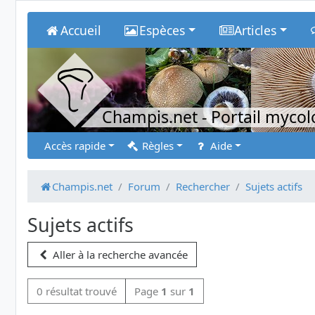
Accueil
Espèces
Articles
Champis.net
- Portail myco
Accès rapide
Règles
Aide
Champis.net
Forum
Rechercher
Sujets actifs
Sujets actifs
Aller à la recherche avancée
0 résultat trouvé
Page
1
sur
1